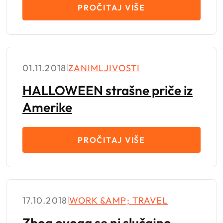
PROČITAJ VIŠE
01.11.2018
|
ZANIMLJIVOSTI
HALLOWEEN strašne priče iz
Amerike
PROČITAJ VIŠE
17.10.2018
|
WORK &AMP; TRAVEL
Zbog ovoga se ni slučajno