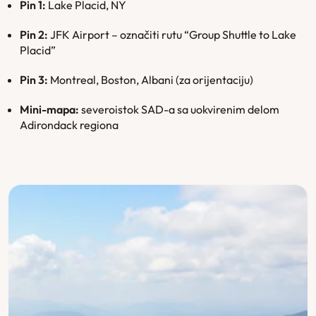
Pin 1:
Lake Placid, NY
Pin 2:
JFK Airport – označiti rutu “Group Shuttle to Lake
Placid”
Pin 3:
Montreal, Boston, Albani (za orijentaciju)
Mini-mapa:
severoistok SAD-a sa uokvirenim delom
Adirondack regiona