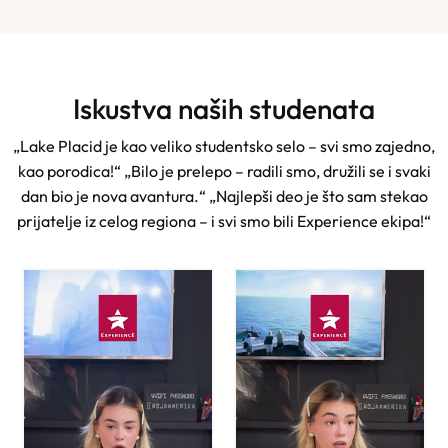
Iskustva naših studenata
„Lake Placid je kao veliko studentsko selo – svi smo zajedno,
kao porodica!“ „Bilo je prelepo – radili smo, družili se i svaki
dan bio je nova avantura.“ „Najlepši deo je što sam stekao
prijatelje iz celog regiona – i svi smo bili Experience ekipa!“