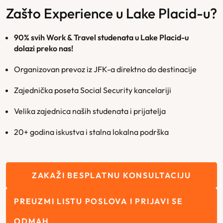
Zašto Experience u Lake Placid-u?
90% svih Work & Travel studenata u Lake Placid-u
dolazi preko nas!
Organizovan prevoz iz JFK-a direktno do destinacije
Zajednička poseta Social Security kancelariji
Velika zajednica naših studenata i prijatelja
20+ godina iskustva i stalna lokalna podrška
ZAKAŽI BESPLATNU KONSULTACIJU
PREUZMI LISTU POSLOVA I PRIJAVI SE
ODMAH