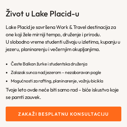
Život u Lake Placid-u
Lake Placid je savršena Work & Travel destinacija za
one koji žele mirniji tempo, druženje i prirodu.
U slobodno vreme studenti uživaju u izletima, kupanju u
jezeru, planinarenju i večernjim okupljanjima.
Česte Balkan žurke i studentska druženja
Zalazak sunca nad jezerom – nezaboravan pogle
Mogućnosti za rafting, planinarenje, vožnju bicikla
Tvoje leto ovde neće biti samo rad – biće iskustvo koje
se pamti zauvek.
ZAKAŽI BESPLATNU KONSULTACIJU