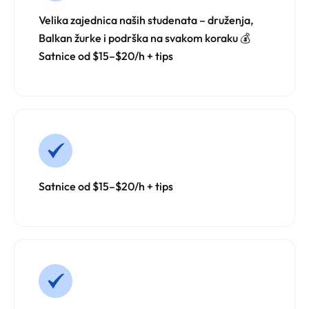
Velika zajednica naših studenata – druženja,
Balkan žurke i podrška na svakom koraku 💰
Satnice od $15–$20/h + tips
Satnice od $15–$20/h + tips