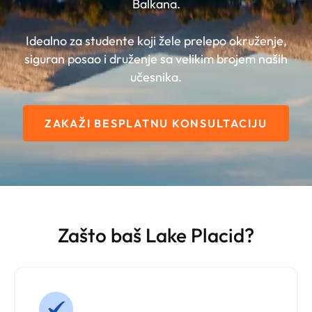
Balkana.
Idealno za studente koji žele prelepo okruženje,
siguran posao i druženje sa velikim brojem naših
učesnika.
ZAKAŽI BESPLATNU KONSULTACIJU
Zašto baš Lake Placid?