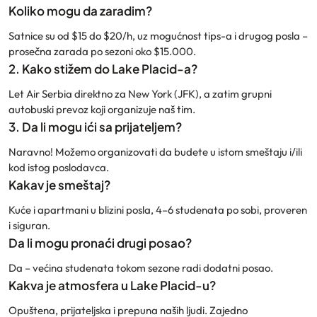
Koliko mogu da zaradim?
Satnice su od $15 do $20/h, uz mogućnost tips-a i drugog posla –
prosečna zarada po sezoni oko $15.000.
2. Kako stižem do Lake Placid-a?
Let Air Serbia direktno za New York (JFK), a zatim grupni
autobuski prevoz koji organizuje naš tim.
3. Da li mogu ići sa prijateljem?
Naravno! Možemo organizovati da budete u istom smeštaju i/ili
kod istog poslodavca.
Kakav je smeštaj?
Kuće i apartmani u blizini posla, 4–6 studenata po sobi, proveren
i siguran.
Da li mogu pronaći drugi posao?
Da – većina studenata tokom sezone radi dodatni posao.
Kakva je atmosfera u Lake Placid-u?
Opuštena, prijateljska i prepuna naših ljudi. Zajedno