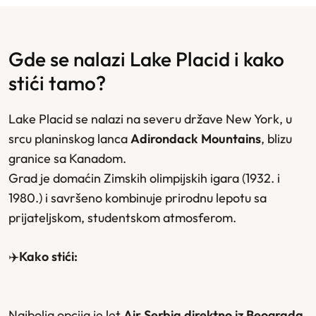
Gde se nalazi Lake Placid i kako
stići tamo?
Lake Placid se nalazi na severu države New York, u
srcu planinskog lanca
Adirondack Mountains
, blizu
granice sa Kanadom.
Grad je domaćin Zimskih olimpijskih igara (1932. i
1980.) i savršeno kombinuje prirodnu lepotu sa
prijateljskom, studentskom atmosferom.
✈️
Kako stići:
Najbolja opcija je let
Air Serbia direktno iz Beograda