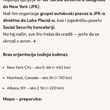
do New York (JFK)
.
Naš tim organizuje
grupni autobuski prevoz iz JFK-a
direktno do Lake Placid-a
, kao i zajedničku posetu
Social Security kancelariji
.
Na taj način, sve što treba da uradiš — jeste da se
ukrcaš u avion. ✈️
Brza orijentacija (vožnja kolima):
New York City – oko 5–6h (≈ 450 km)
Montreal, Canada – oko 2h (≈ 130 km)
Albany, NY – oko 2.5h (≈ 220 km)
Mapa – preporuka: