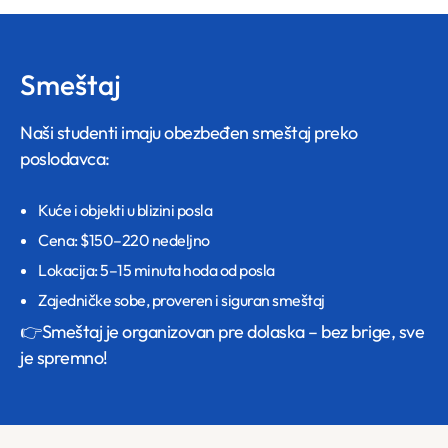
Smeštaj
Naši studenti imaju obezbeđen smeštaj preko
poslodavca:
Kuće i objekti u blizini posla
Cena: $150–220 nedeljno
Lokacija: 5–15 minuta hoda od posla
Zajedničke sobe, proveren i siguran smeštaj
👉Smeštaj je organizovan pre dolaska – bez brige, sve
je spremno!