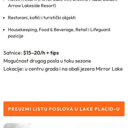
Arrow Lakeside Resort)
Restorani, kafići i turistički objekti
Housekeeping, Food & Beverage, Retail i Lifeguard
pozicije
Satnice:
$15–20/h + tips
Mogućnost drugog posla u toku sezone
Lokacije: u centru grada i na obali jezera Mirror Lake
PREUZMI LISTU POSLOVA U LAKE PLACID-U