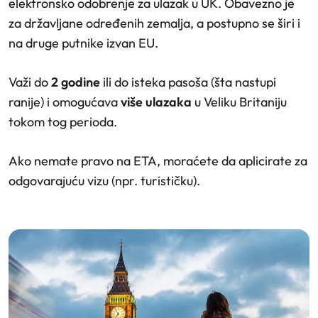
elektronsko odobrenje za ulazak u UK. Obavezno je
za državljane određenih zemalja, a postupno se širi i
na druge putnike izvan EU.
Važi do
2 godine
ili do isteka pasoša (šta nastupi
ranije) i omogućava
više ulazaka
u Veliku Britaniju
tokom tog perioda.
Ako nemate pravo na ETA, moraćete da aplicirate za
odgovarajuću vizu (npr. turističku).