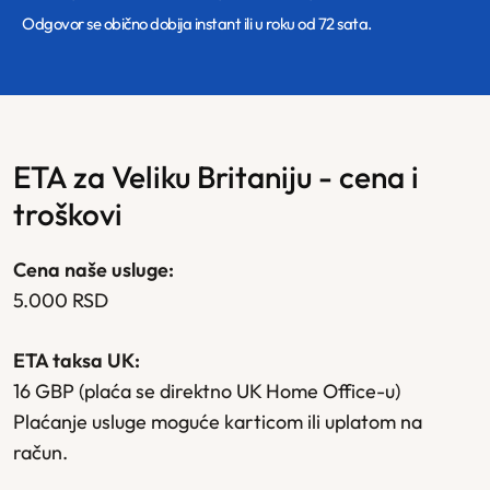
Odgovor se obično dobija instant ili u roku od 72 sata.
ETA za Veliku Britaniju - cena i
troškovi
Cena naše usluge:
5.000 RSD
ETA taksa UK:
16 GBP (plaća se direktno UK Home Office-u)
Plaćanje usluge moguće karticom ili uplatom na
račun.