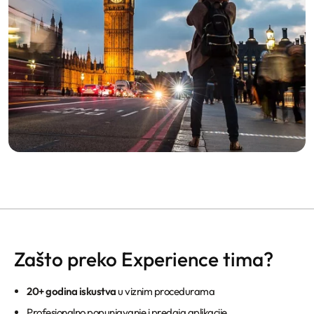
Zašto preko Experience tima?
20+ godina iskustva
u viznim procedurama
Profesionalno popunjavanje i predaja aplikacije