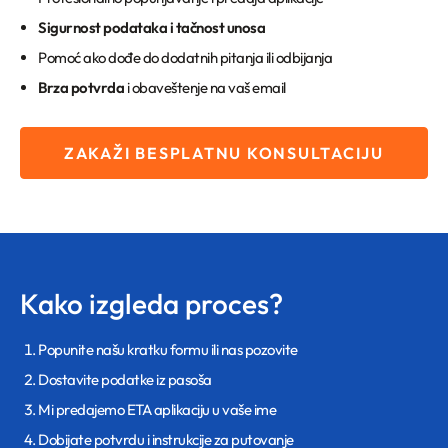
Sigurnost podataka i tačnost unosa
Pomoć ako dođe do dodatnih pitanja ili odbijanja
Brza potvrda
i obaveštenje na vaš email
ZAKAŽI BESPLATNU KONSULTACIJU
Kako izgleda proces?
Popunite našu kratku formu ili nas pozovite
Dostavite podatke iz pasoša
Mi predajemo ETA aplikaciju u vaše ime
Dobijate potvrdu i instrukcije za putovanje