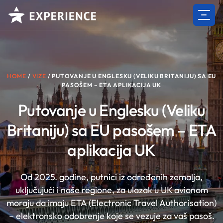
Skip
to
content
HOME
/
VIZE
/
PUTOVANJE U ENGLESKU (VELIKU BRITANIJU) SA EU
PASOŠEM – ETA APLIKACIJA UK
Putovanje u Englesku (Veliku
Britaniju) sa EU pasošem – ETA
aplikacija UK
Od 2025. godine, putnici iz određenih zemalja,
uključujući i naše regione, za ulazak u UK avionom
moraju da imaju ETA (Electronic Travel Authorisation)
– elektronsko odobrenje koje se vezuje za vaš pasoš.