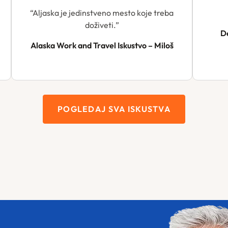
“Aljaska je jedinstveno mesto koje treba
doživeti.”
De
Alaska Work and Travel Iskustvo – Miloš
POGLEDAJ SVA ISKUSTVA