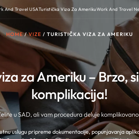
k And Travel USA
Turistička Viza Za Ameriku
Work And Travel 
HOME
/
VIZE
/
TURISTIČKA VIZA ZA AMERIKU
viza za Ameriku – Brzo, s
komplikacija!
elite u SAD, ali vam procedura deluje komplikovan
nu uslugu pripreme dokumentacije, popunjavanja aplikaci