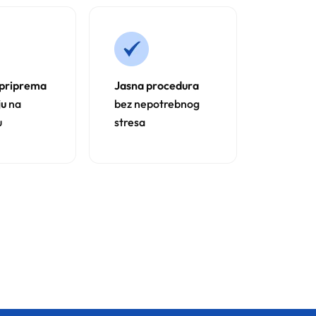
 priprema
Jasna procedura
ju
na
bez nepotrebnog
u
stresa