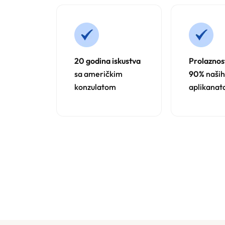
20 godina iskustva
Prolaznos
sa američkim
90%
naših
konzulatom
aplikanat