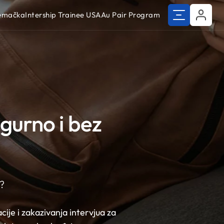
Nemačka
Intership Trainee USA
Au Pair Program
igurno i bez
o?
je i zakazivanja intervjua za