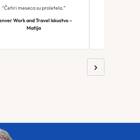
“Četiri meseca su proletela.”
“Jedno veliko 
po
nver Work and Travel Iskustvo –
Matija
Newport Work a