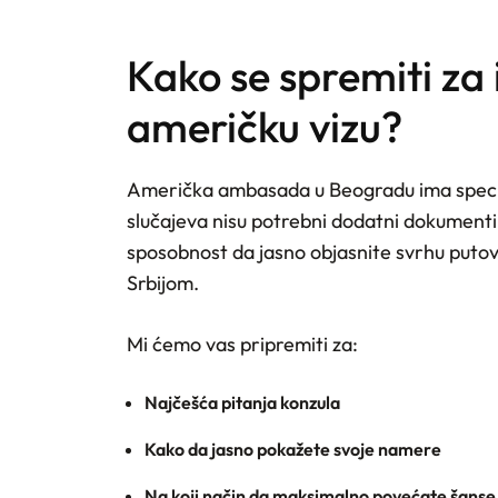
Kako se spremiti za 
američku vizu?
Američka ambasada u Beogradu ima specifi
slučajeva nisu potrebni dodatni dokumenti,
sposobnost da jasno objasnite svrhu putov
Srbijom.
Mi ćemo vas pripremiti za:
Najčešća pitanja konzula
Kako da jasno pokažete svoje namere
Na koji način da maksimalno povećate šanse 