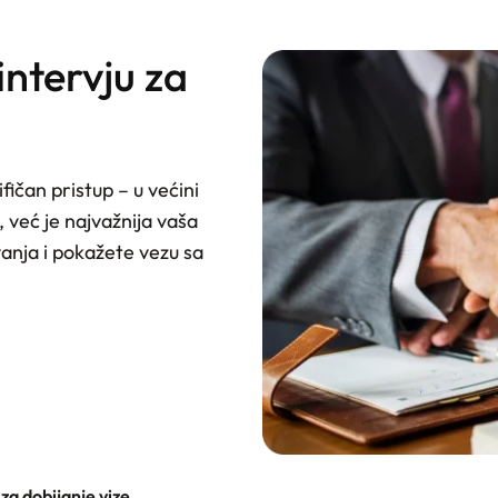
intervju za
čan pristup – u većini
 već je najvažnija vaša
anja i pokažete vezu sa
za dobijanje vize