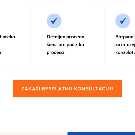
t preko
Detaljna procena
Potpuna
šansi
pre početka
za interv
a
procesa
konzulat
ZAKAŽI BESPLATNU KONSULTACIJU