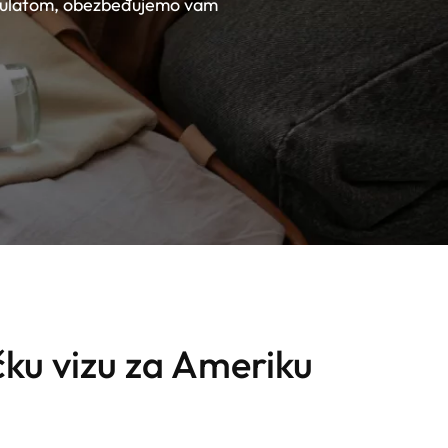
onzulatom, obezbeđujemo vam
čku vizu za Ameriku