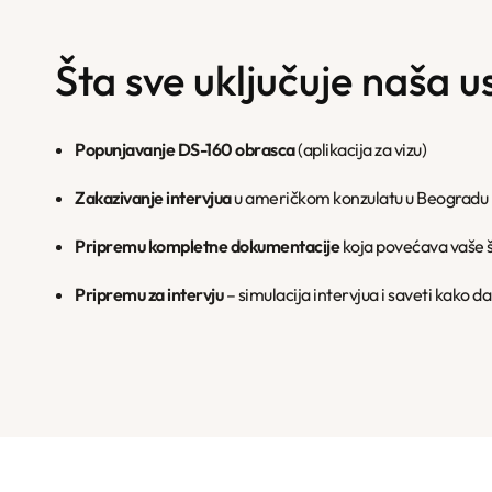
Šta sve uključuje naša u
Popunjavanje DS-160 obrasca
(aplikacija za vizu)
Zakazivanje intervjua
u američkom konzulatu u Beogradu
Pripremu kompletne dokumentacije
koja povećava vaše 
Pripremu za intervju
– simulacija intervjua i saveti kako da