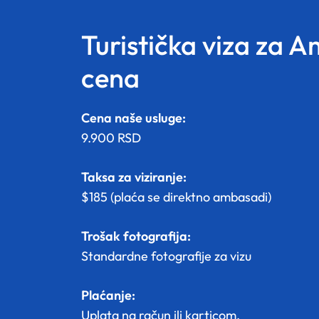
Turistička viza za A
cena
Cena naše usluge:
9.900 RSD
Taksa za viziranje:
$185 (plaća se direktno ambasadi)
Trošak fotografija:
Standardne fotografije za vizu
Plaćanje:
Uplata na račun ili karticom.