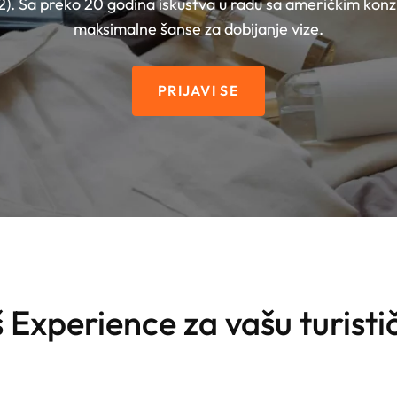
/B2). Sa preko 20 godina iskustva u radu sa američkim k
maksimalne šanse za dobijanje vize.
PRIJAVI SE
 Experience za vašu turisti