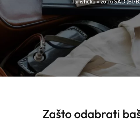
turističku vizu za SAD (B1
Zašto odabrati baš