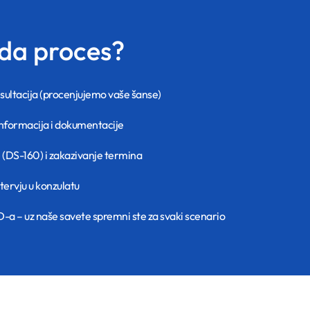
eda proces?
nsultacija (procenjujemo vaše šanse)
informacija i dokumentacije
 (DS-160) i zakazivanje termina
tervju u konzulatu
-a – uz naše savete spremni ste za svaki scenario