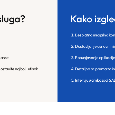
sluga?
Kako izgl
Besplatna inicijalna ko
Dostavljanje osnovnih 
šanse
Popunjavanje aplikacije
 ostavite najbolji utisak
Detaljna priprema za in
Intervju u ambasadi SAD