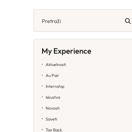
Search
for:
My Experience
Aktuelnosti
Au Pair
Internship
Iskustva
Novosti
Saveti
Tax Back