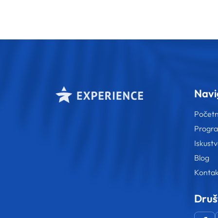
Navi
Počet
Progr
Iskust
Blog
Kontak
Druš