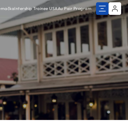
Nemačka
Intership Trainee USA
Au Pair Program