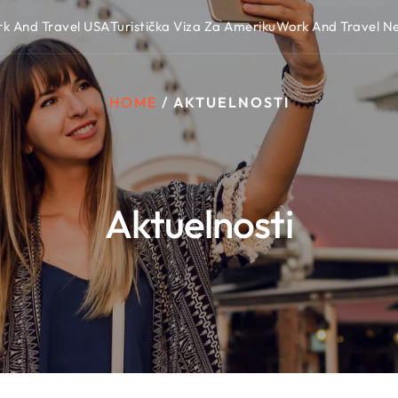
k And Travel USA
Turistička Viza Za Ameriku
Work And Travel 
HOME
/
AKTUELNOSTI
Aktuelnosti