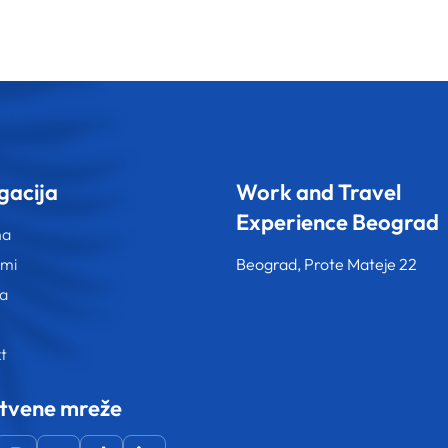
gacija
Work and Travel
Experience Beograd
na
ami
Beograd, Prote Mateje 22
va
t
tvene mreže