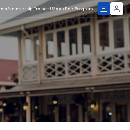
Nemačka
Intership Trainee USA
Au Pair Program