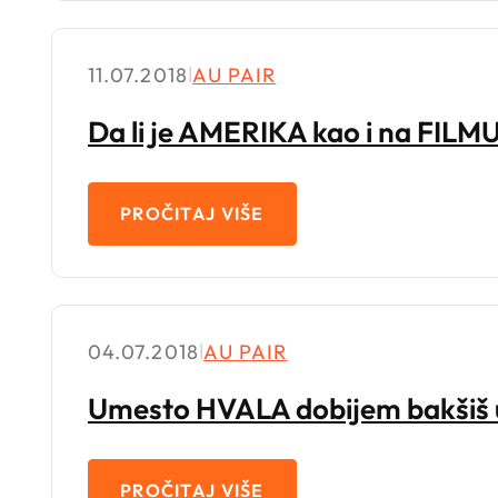
11.07.2018
|
AU PAIR
Da li je AMERIKA kao i na FILMU
PROČITAJ VIŠE
04.07.2018
|
AU PAIR
Umesto HVALA dobijem bakšiš 
PROČITAJ VIŠE