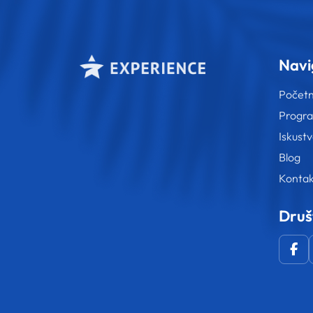
Navi
Počet
Progr
Iskust
Blog
Kontak
Druš