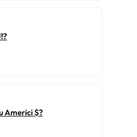
⁉️
u Americi $?