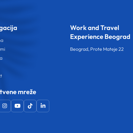
gacija
Work and Travel
Experience Beograd
na
ami
Beograd, Prote Mateje 22
va
t
tvene mreže