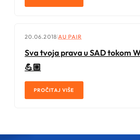
20.06.2018
|
AU PAIR
Sva tvoja prava u SAD tokom 
💪🏼
PROČITAJ VIŠE