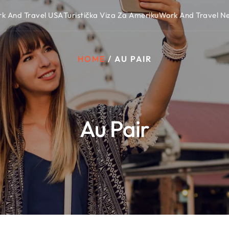
k And Travel USA
Turistička Viza Za Ameriku
Work And Travel 
HOME
/
AU PAIR
Au Pair