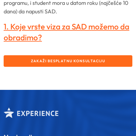
programu, i student mora u datom roku (najčešće 10
dana) da napusti SAD.
1. Koje vrste viza za SAD možemo da
obradimo?
ZAKAŽI BESPLATNU KONSULTACIJU