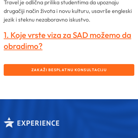
Travel je odlična prilika studentima da upoznaju
drugačiji način života i novu kulturu, usavrše engleski
jezik i steknu nezaboravno iskustvo.
1. Koje vrste viza za SAD možemo da
obradimo?
ZAKAŽI BESPLATNU KONSULTACIJU