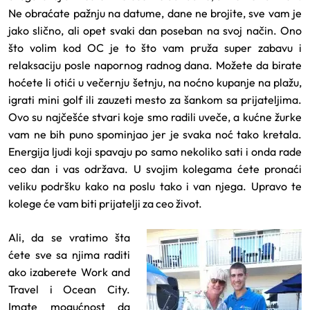
Ne obraćate pažnju na datume, dane ne brojite, sve vam je
jako slično, ali opet svaki dan poseban na svoj način. Ono
što volim kod OC je to što vam pruža super zabavu i
relaksaciju posle napornog radnog dana. Možete da birate
hoćete li otići u večernju šetnju, na noćno kupanje na plažu,
igrati mini golf ili zauzeti mesto za šankom sa prijateljima.
Ovo su najčešće stvari koje smo radili uveče, a kućne žurke
vam ne bih puno spominjao jer je svaka noć tako kretala.
Energija ljudi koji spavaju po samo nekoliko sati i onda rade
ceo dan i vas održava. U svojim kolegama ćete pronaći
veliku podršku kako na poslu tako i van njega. Upravo te
kolege će vam biti prijatelji za ceo život.
Ali, da se vratimo šta
ćete sve sa njima raditi
ako izaberete Work and
Travel i Ocean City.
Imate mogućnost da