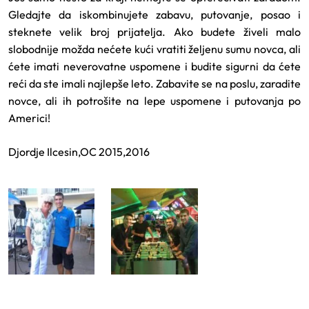
Gledajte da iskombinujete zabavu, putovanje, posao i
steknete velik broj prijatelja. Ako budete živeli malo
slobodnije možda nećete kući vratiti željenu sumu novca, ali
ćete imati neverovatne uspomene i budite sigurni da ćete
reći da ste imali najlepše leto. Zabavite se na poslu, zaradite
novce, ali ih potrošite na lepe uspomene i putovanja po
Americi!
Djordje Ilcesin,OC 2015,2016