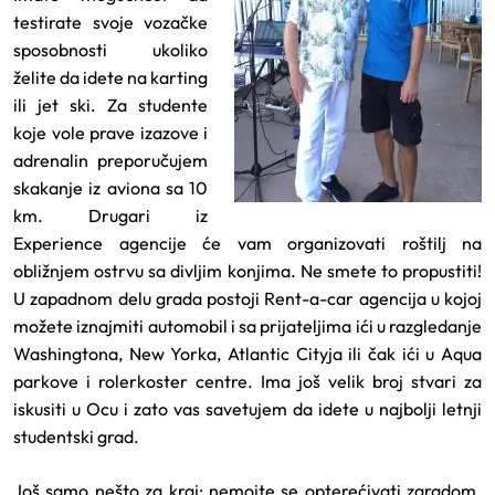
testirate svoje vozačke
sposobnosti ukoliko
želite da idete na karting
ili jet ski. Za studente
koje vole prave izazove i
adrenalin preporučujem
skakanje iz aviona sa 10
km. Drugari iz
Experience agencije će vam organizovati roštilj na
obližnjem ostrvu sa divljim konjima. Ne smete to propustiti!
U zapadnom delu grada postoji Rent-a-car agencija u kojoj
možete iznajmiti automobil i sa prijateljima ići u razgledanje
Washingtona, New Yorka, Atlantic Cityja ili čak ići u Aqua
parkove i rolerkoster centre. Ima još velik broj stvari za
iskusiti u Ocu i zato vas savetujem da idete u najbolji letnji
studentski grad.
Još samo nešto za kraj: nemojte se opterećivati zaradom.