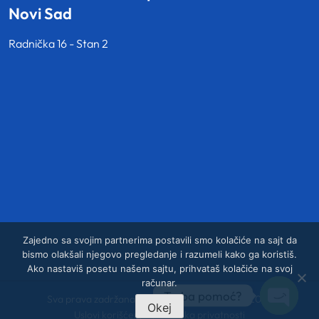
Novi Sad
Radnička 16 - Stan 2
Zajedno sa svojim partnerima postavili smo kolačiće na sajt da
bismo olakšali njegovo pregledanje i razumeli kako ga koristiš.
Ako nastaviš posetu našem sajtu, prihvataš kolačiće na svoj
računar.
Treba pomoć?
Sva prava zadržana. Experience d.o.o. 2007–2026
Okej
Uslovi korišćenja
/
Politika privatnosti