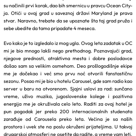
su načinili prvi korak, dao bih smernicu u pravcu Ocean City-
ja.
Otići u ovaj grad u saveznoj državi Maryland je prava
stvar. Naravno, trebate da se upoznate šta taj grad pruža i
sebe ubedite da
tamo pripadate 4 meseca.
Evo kako je to izgledalo iz mog ugla. Ovog leta zadatak u OC
mi je bio mnogo lakši nego prethodnog. Poznavajući grad,
njegove prednosti, atraktivna mesta i dobre poslodavce
došao sam sa velikim osmehom. Deo prošlogodišnje ekipe
me je dočekao i već smo prvu noć otvorili fanstastičnu
sezonu. Posao mi je bio u hotelu Carousel, gde sam radio kao
server u baru na otvorenom. Sjajni uslovi za rad: sunčano
vreme, uživo muzika, jugoslovenske kolege i pozitivna
energija me je okruživala celo leto. Raditi za ovaj hotel je
pun pogodak jer preko 200 internacionalnih studenata
zarađuje od Carousela preko leta. Većina je sa naših
prostora i uvek ste na poslu okruženi prijateljima. U takvoj
drugarskoj atmosferi ne osetite da radite, a vreme vam leti.