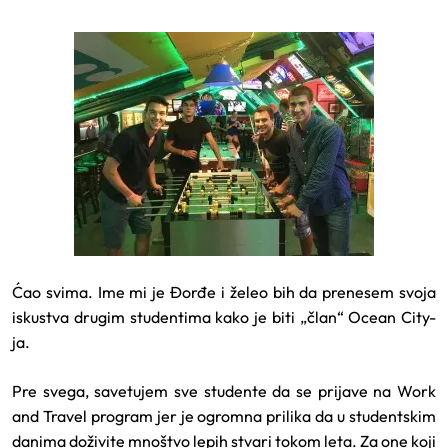
Ćao svima. Ime mi je Đorđe i želeo bih da prenesem svoja
iskustva drugim studentima kako je biti „član“ Ocean City-
ja.
Pre svega, savetujem sve studente da se prijave na Work
and Travel program jer je ogromna prilika da u studentskim
danima doživite mnoštvo lepih stvari tokom leta. Za one koji