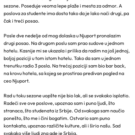
sezone. Poseduje veoma lepe plaže i mesta za odmor. A
poslova za studente ima dosta tako da je lako naći drugi, pa
čak i treći posao.
Posle dve nedelje od mog dolaska u Njuport pronalazim
drugi posao. Na drugom poslu sam prao sudove u jednom
hotelu. Kasnije mi se ukazala i prilika da radim na još jednoj,
boljoj poziciji u tom istom hotelu. Tako da sam u jednom
trenutku radio 3 posla. Na trećoj poziciji sam bio bar back,
na krovu hotela, sa kojeg se prostirao predivan pogled na
ceo Njuport.
Rad u toku sezone uopšte nije bio lak, ali se svakako isplatio.
Radeći sve ove poslove, upoznao sam i puno ljudi, što
stranaca, što studenata iz Srbije. Od svakoga sam naučio
ponešto, što me i čini bogatim. Ostvario sam puno
kontakata, upoznao različite kulture, ali i širio našu. Sad
svakako više ljudi zna gde je Srbija.