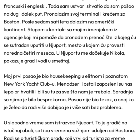
francuski i engleski. Tada sam ustvari shvatio da sam pošao
na dug i dalek put. Pronalazim svoj terminal i krećem za
Boston. Posle sedam sati leta dolazim na američki
kontinent. Stupam u kontakt sa mojim imenjakom iz
agencije koji mi pomaže da pronađem prenoćište iz kojeg ću
se sutradan uputiti u Njuport, mesto u kojem ću provesti
naredna četiri meseca. U Njuportu me dočekuje Nikola,
pokazuje grad i vodi u smeštaj.
Moj prvi posao je bio housekeeping u elitnom i poznatom
New York Yacht Club-u. Menadzeri i ostali zaposleni su nas
lepo prihvatili i bili su tu za sve što nam je trebalo. Saradnja
sa njima je bila besprekorna. Posao nije bio tezak, a onaj ko
je želeo da radi više dobijao je i više sati bez problema.
U slobodno vreme sam istrazvao Njuport. To je gradić na
istočnoj obali, sat ipo vremena vožnjom udaljen od Bostona.
Radi se o turističkom gradu koji vrvi od turista za vreme