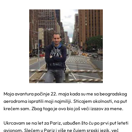
Moja avantura počinje 22. maja kada su me sa beogradskog
aerodroma ispratili moji najmiliji. Sticajem okolnosti, na put
krećem sam. Zbog toga je ovo bio još veći izazov za mene.
Ukrcavam se na let za Pariz, uzbuđen što ću po prvi put leteti
avionom. Slećem u Pariz i više ne čujem srpski jezik, već