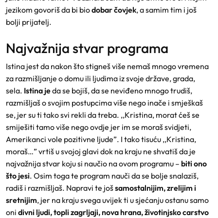
jezikom govoriš da bi bio
dobar čovjek
, a samim tim i još
bolji prijatelj.
Najvažnija stvar programa
Istina jest da nakon što stigneš više nemaš mnogo vremena
za razmišljanje o domu ili ljudima iz svoje države, grada,
sela.
Istina je
da se bojiš, da se neviđeno mnogo trudiš,
razmišljaš o svojim postupcima više nego inače i smješkaš
se, jer su ti tako svi rekli da treba. ,,Kristina, morat ćeš se
smiješiti tamo više nego ovdje jer im se moraš svidjeti,
Amerikanci vole pozitivne ljude”. I tako tisuću ,,Kristina,
moraš…” vrtiš u svojoj glavi dok na kraju ne shvatiš da je
najvažnija stvar koju si naučio na ovom programu –
biti ono
što jesi
. Osim toga te program nauči da se bolje snalaziš,
radiš i razmišljaš. Napravi te još
samostalnijim, zrelijim i
sretnijim
, jer na kraju svega uvijek ti u sjećanju ostanu samo
oni
divni ljudi, topli zagrljaji, nova hrana, životinjsko carstvo