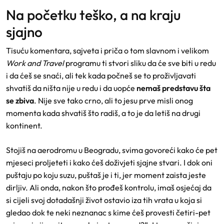
Na početku teško, a na kraju
sjajno
Tisuću komentara, sajveta i priča o tom slavnom i velikom
Work and Travel
programu ti stvori sliku da će sve biti u redu
i da ćeš se snaći, ali tek kada počneš se to proživljavati
shvatiš da ništa nije u redu i da uopće
nemaš predstavu šta
se zbiva
. Nije sve tako crno, ali to jesu prve misli onog
momenta kada shvatiš što radiš, a to je da letiš na drugi
kontinent.
Stojiš na aerodromu u Beogradu, svima govoreći kako će pet
mjeseci proljeteti i kako ćeš doživjeti sjajne stvari. I dok oni
puštaju po koju suzu, puštaš je i ti, jer moment zaista jeste
dirljiv. Ali onda, nakon što prođeš kontrolu, imaš osjećaj da
si cijeli svoj dotadašnji život ostavio iza tih vrata u koja si
gledao dok te neki neznanac s kime ćeš provesti četiri-pet