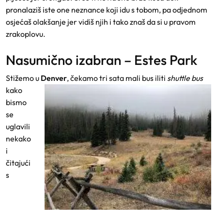
pronalaziš iste one neznance koji idu s tobom, pa odjednom
osjećaš olakšanje jer vidiš njih i tako znaš da si u pravom
zrakoplovu.
Nasumično izabran – Estes Park
Stižemo u
Denve
r
, čekamo tri sata mali bus iliti
shuttle bus
kako
bismo
se
uglavili
nekako
i
čitajući
s