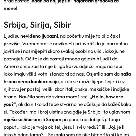
grad postao
jedan od najljepših i najdražih gradova za
mene!
Srbija, Sirija, Sibir
Ljudi su
neviđeno ljubazni
, na početku mi je to bilo
čak i
previše
. Vremenom se navikneš i prihvatiš da je normalno
javiti se i nasmijepiti skoro svakoj osobi na ulici, iako ju ne
poznaješ. Očito je da postoji mnogo gojaznih ljudi i da
Amerikance zaista nije briga kakvu odjeću imaju na sebi,
iako imaju viši životni standard od nas. Osjetila sam da
naša
hrana nema konkurenciju
, ali da se može lijepo živjeti i uz
njihovu jer postoji velik izbor italijanske, meksičke i indijske
hrane. Naučila sam da svima moraš reći
,,Hello, how are
you?”
, ali da nitko od tebe stvarno ne očekuje da kažeš kako
si. Također, mali broj uistinu zna gdje je Srbija i to uglavnom
mješa sa Sibirom ili Sirijom
pa ponekad dobiješ pitanja
poput ,,Kako je tvoja obitelj, jesu li svi u redu?” Ili ,,Joj, je li
jako hladno tamo?”. Saznala sam da nije bitno što si i kojim