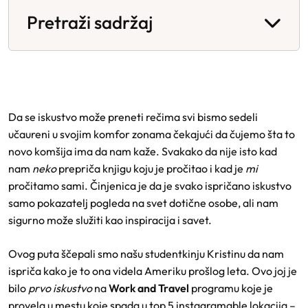
Pretraži sadržaj
Da se iskustvo može preneti rečima svi bismo sedeli
učaureni u svojim komfor zonama čekajući da čujemo šta to
novo komšija ima da nam kaže. Svakako da nije isto kad
nam
neko
prepriča knjigu koju je pročitao i kad je
mi
pročitamo sami. Činjenica je da je svako ispričano iskustvo
samo pokazatelj pogleda na svet dotične osobe, ali nam
sigurno može služiti kao inspiracija i savet.
Ovog puta ščepali smo našu studentkinju Kristinu da nam
ispriča kako je to ona videla Ameriku prošlog leta. Ovo joj je
bilo
prvo iskustvo
na
Work and Travel
programu
koje je
provela u mestu koje spada u
top 5 instagramable lokacija
–