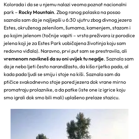
Kolorada i da se u njemu nalazi veoma poznat nacionalni
park –
Rocky Mountain
. Zbog ranog polaska na posao
saznala sam da je najljepši u 6:30 ujutru zbog divnog jezera
Estes, okruženog zelenilom, šumama, kamenjem, stazom i
po kojim jelenom (točnije vapiti – vrsta preživara iz porodice
jelena koji je za Estes Park uobičajena životinja koju sam
redovno viđala). Naravno, prvi put sam se prestravila, ali
vremenom navikneš da su oni uvijek tu negdje
. Saznala sam
da je nebo ljeti često narandžasto, da kiša rijetko pada, al
kada pada ljudi se smiju i stoje na kiši. Saznala sam da
ptičice svakodnevno stoje pored jezera dok vrane mirno
promatraju prolaznike, a da patke (iste one iz igrice koju
smo igrali dok smo bili mali) uplašeno prelaze stazicu.