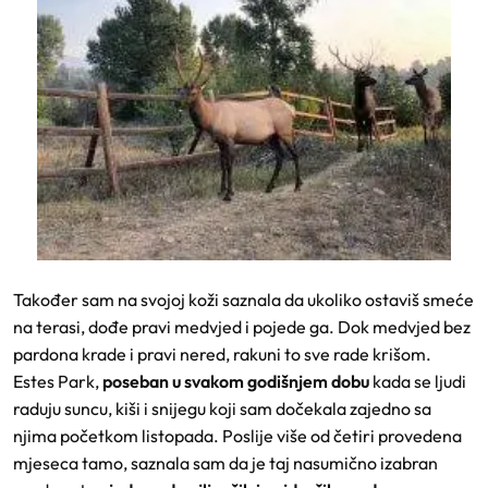
Također sam na svojoj koži saznala da ukoliko ostaviš smeće
na terasi, dođe pravi medvjed i pojede ga. Dok medvjed bez
pardona krade i pravi nered, rakuni to sve rade krišom.
Estes Park,
poseban u svakom godišnjem dobu
kada se ljudi
raduju suncu, kiši i snijegu koji sam dočekala zajedno sa
njima početkom listopada. Poslije više od četiri provedena
mjeseca tamo, saznala sam da je taj nasumično izabran