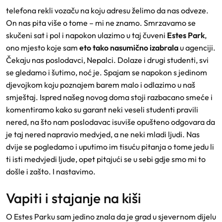
telefona rekli vozaču na koju adresu želimo da nas odveze.
On nas pita više o tome – mi ne znamo. Smrzavamo se
skučeni sat i pol i napokon ulazimo u taj čuveni
Estes Park
,
ono mjesto koje sam
eto tako nasumično izabrala
u agenciji.
Čekaju nas poslodavci, Nepalci. Dolaze i drugi studenti, svi
se gledamo i šutimo, noć je. Spajam se napokon s jedinom
djevojkom koju poznajem barem malo i odlazimo u naš
smještaj. Ispred našeg novog doma stoji razbacano smeće i
komentiramo kako su garant neki veseli studenti pravili
nered, na što nam poslodavac isuviše opušteno odgovara da
je taj nered napravio medvjed, a ne neki mladi ljudi. Nas
dvije se pogledamo i uputimo im tisuću pitanja o tome jedu li
ti isti medvjedi ljude, opet pitajući se u sebi gdje smo mi to
došle i zašto. I nastavimo.
Vapiti i stajanje na kiši
O Estes Parku sam jedino znala da je grad u sjevernom dijelu