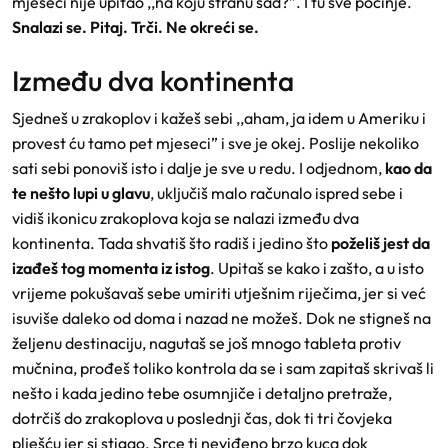
mjeseci nije upitao ,,na koju stranu sad?”. I tu sve počinje.
Snalazi se. Pitaj. Trči. Ne okreći se.
Između dva kontinenta
Sjedneš u zrakoplov i kažeš sebi ,,aham, ja idem u Ameriku i
provest ću tamo pet mjeseci” i sve je okej. Poslije nekoliko
sati sebi ponoviš isto i dalje je sve u redu. I odjednom,
kao da
te nešto lupi u glavu
, uključiš malo računalo ispred sebe i
vidiš ikonicu zrakoplova koja se nalazi između dva
kontinenta. Tada shvatiš što radiš i jedino što
poželiš jest da
izađeš tog momenta iz istog
. Upitaš se kako i zašto, a u isto
vrijeme pokušavaš sebe umiriti utješnim riječima, jer si već
isuviše daleko od doma i nazad ne možeš. Dok ne stigneš na
željenu destinaciju, nagutaš se još mnogo tableta protiv
mučnina, prođeš toliko kontrola da se i sam zapitaš skrivaš li
nešto i kada jedino tebe osumnjiče i detaljno pretraže,
dotrčiš do zrakoplova u poslednji čas, dok ti tri čovjeka
plješću jer si stigao. Srce ti neviđeno brzo kuca dok