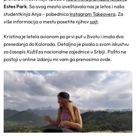
Estes Park
. Sa ovog mesta izveštavala nas je letos i naša
studentkinja Anja – pobednica
Instagram Takeovera
. Za
više informacija o mestu posetite njihov
sajt
.
Kristina je letela avionom po prvi put u životu i imala dva
presedanja do Kolorada. Detaljno je pisala o svom iskustvu
za časopis
Kužiš
za nacionalne zajednice u Srbiji. Pošto ne
postoji u online izdanju mi vam ga prenosimo ovde.