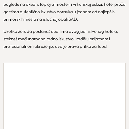
pogledu na okean, toploj atmosferi i vrhunskoj usluzi, hotel pruža
gostima autentično iskustvo boravka u jednom od najlepših
primorskih mesta na istočnoj obali SAD.
Ukoliko želiš da postaneš deo tima ovog jedinstvenog hotela,
stekneš međunarodno radno iskustvo i radiš u prijatnom i
profesionalnom okruženju, ovo je prava prilika za tebe!