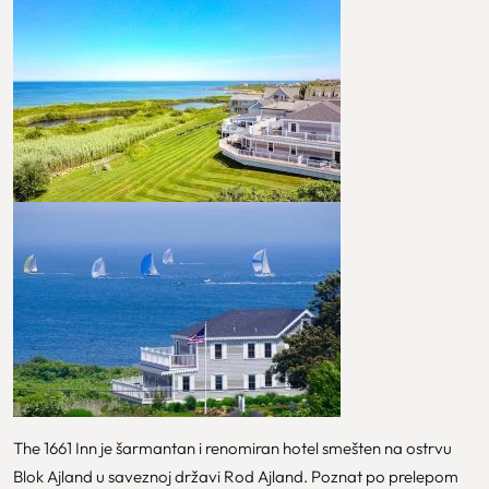
The 1661 Inn je šarmantan i renomiran hotel smešten na ostrvu
Blok Ajland u saveznoj državi Rod Ajland. Poznat po prelepom