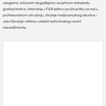
uslugama, luksuznim događajima i izuzetnom standardu
gostoprimstva. Internship u F&B sektoru pruža priliku za rad u
profesionalnom okruženju, sticanje međunarodnog iskustva i
usavršavanje veština u oblasti restoranskog i event
menadžmenta.