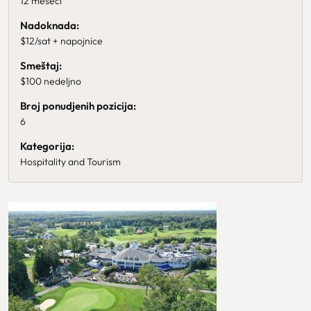
12 meseci
Nadoknada:
$12/sat + napojnice
Smeštaj:
$100 nedeljno
Broj ponudjenih pozicija:
6
Kategorija:
Hospitality and Tourism