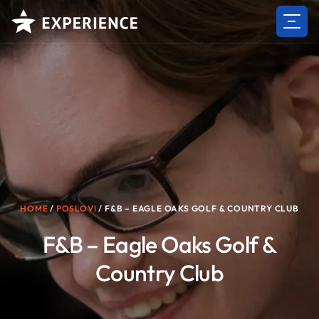
Skip
to
content
HOME
/
POSLOVI
/
F&B – EAGLE OAKS GOLF & COUNTRY CLUB
F&B – Eagle Oaks Golf &
Country Club