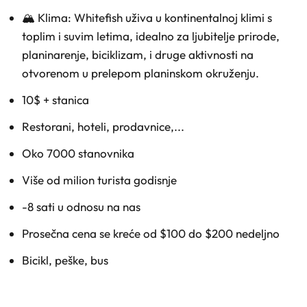
🏔️ Klima: Whitefish uživa u kontinentalnoj klimi s
toplim i suvim letima, idealno za ljubitelje prirode,
planinarenje, biciklizam, i druge aktivnosti na
otvorenom u prelepom planinskom okruženju.
10$ + stanica
Restorani, hoteli, prodavnice,...
Oko 7000 stanovnika
Više od milion turista godisnje
-8 sati u odnosu na nas
Prosečna cena se kreće od $100 do $200 nedeljno
Bicikl, peške, bus