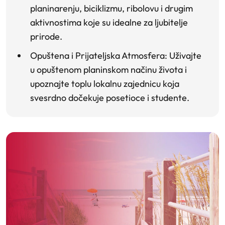
planinarenju, biciklizmu, ribolovu i drugim
aktivnostima koje su idealne za ljubitelje
prirode.
Opuštena i Prijateljska Atmosfera
: Uživajte
u opuštenom planinskom načinu života i
upoznajte toplu lokalnu zajednicu koja
svesrdno dočekuje posetioce i studente.