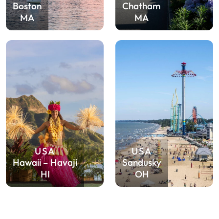
Boston
Chatham
MA
MA
USA
USA
Hawaii – Havaji
Sandusky
HI
OH