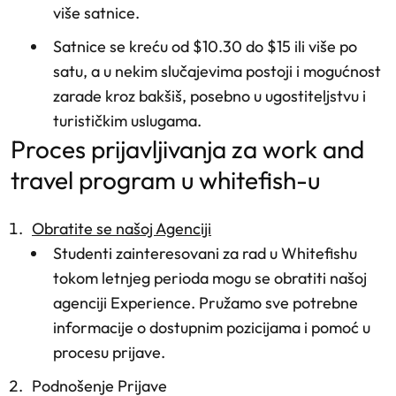
više satnice.
Satnice se kreću od $10.30 do $15 ili više po
satu, a u nekim slučajevima postoji i mogućnost
zarade kroz bakšiš, posebno u ugostiteljstvu i
turističkim uslugama.
proces prijavljivanja za work and
travel program u whitefish-u
Obratite se našoj Agenciji
Studenti zainteresovani za rad u Whitefishu
tokom letnjeg perioda mogu se obratiti našoj
agenciji Experience. Pružamo sve potrebne
informacije o dostupnim pozicijama i pomoć u
procesu prijave.
Podnošenje Prijave