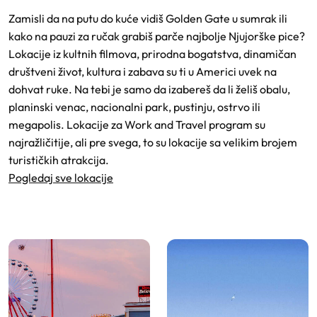
Zamisli da na putu do kuće vidiš Golden Gate u sumrak ili
kako na pauzi za ručak grabiš parče najbolje Njujorške pice?
Lokacije iz kultnih filmova, prirodna bogatstva, dinamičan
društveni život, kultura i zabava su ti u Americi uvek na
dohvat ruke. Na tebi je samo da izabereš da li želiš obalu,
planinski venac, nacionalni park, pustinju, ostrvo ili
megapolis. Lokacije za Work and Travel program su
najražličitije, ali pre svega, to su lokacije sa velikim brojem
turističkih atrakcija.
Pogledaj sve lokacije