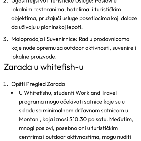
Ugostiteljstvo i Turističke Usluge
: Poslovi u
lokalnim restoranima, hotelima, i turističkim
objektima, pružajući usluge posetiocima koji dolaze
da uživaju u planinskoj lepoti.
Maloprodaja i Suvenirnice
: Rad u prodavnicama
koje nude opremu za outdoor aktivnosti, suvenire i
lokalne proizvode.
zarada u whitefish-u
Opšti Pregled Zarada
U Whitefishu, studenti Work and Travel
programa mogu očekivati satnice koje su u
skladu sa minimalnom državnom satnicom u
Montani, koja iznosi $10.30 po satu. Međutim,
mnogi poslovi, posebno oni u turističkim
centrima i outdoor aktivnostima, mogu nuditi