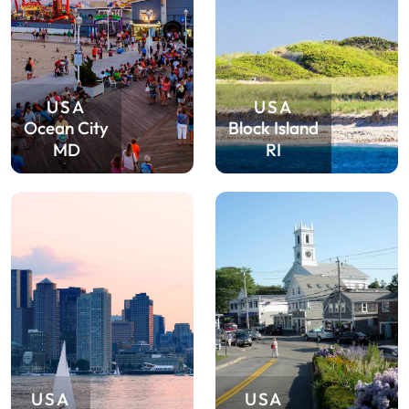
USA
USA
Ocean City
Block Island
MD
RI
USA
USA