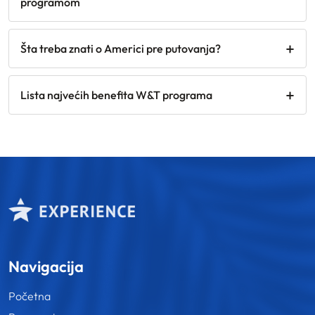
programom
Šta treba znati o Americi pre putovanja?
Lista najvećih benefita W&T programa
Navigacija
Početna