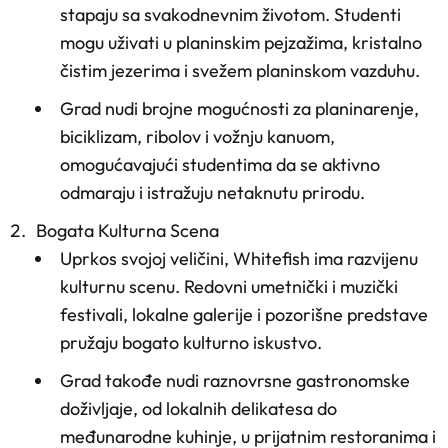
stapaju sa svakodnevnim životom. Studenti
mogu uživati u planinskim pejzažima, kristalno
čistim jezerima i svežem planinskom vazduhu.
Grad nudi brojne mogućnosti za planinarenje,
biciklizam, ribolov i vožnju kanuom,
omogućavajući studentima da se aktivno
odmaraju i istražuju netaknutu prirodu.
Bogata Kulturna Scena
Uprkos svojoj veličini, Whitefish ima razvijenu
kulturnu scenu. Redovni umetnički i muzički
festivali, lokalne galerije i pozorišne predstave
pružaju bogato kulturno iskustvo.
Grad takođe nudi raznovrsne gastronomske
doživljaje, od lokalnih delikatesa do
međunarodne kuhinje, u prijatnim restoranima i