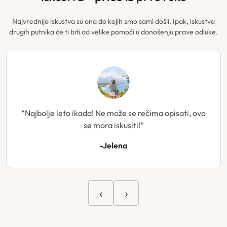
Najvrednija iskustva su ona do kojih smo sami došli. Ipak, iskustva
drugih putnika će ti biti od velike pomoći u donošenju prave odluke.
“Najbolje leto ikada! Ne može se rečima opisati, ovo
se mora iskusiti!”
-Jelena
‹
›