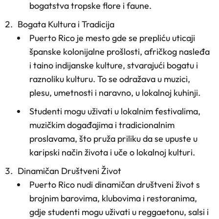
bogatstva tropske flore i faune.
Bogata Kultura i Tradicija
Puerto Rico je mesto gde se prepliću uticaji
španske kolonijalne prošlosti, afričkog nasleđa
i taino indijanske kulture, stvarajući bogatu i
raznoliku kulturu. To se odražava u muzici,
plesu, umetnosti i naravno, u lokalnoj kuhinji.
Studenti mogu uživati u lokalnim festivalima,
muzičkim događajima i tradicionalnim
proslavama, što pruža priliku da se upuste u
karipski način života i uče o lokalnoj kulturi.
Dinamičan Društveni Život
Puerto Rico nudi dinamičan društveni život s
brojnim barovima, klubovima i restoranima,
gdje studenti mogu uživati u reggaetonu, salsi i