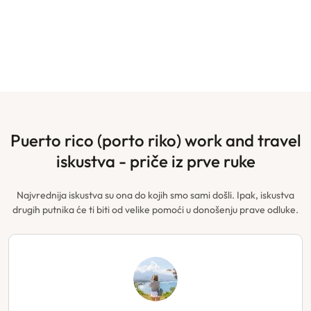
puerto rico (porto riko) work and travel
iskustva - priče iz prve ruke
Najvrednija iskustva su ona do kojih smo sami došli. Ipak, iskustva
drugih putnika će ti biti od velike pomoći u donošenju prave odluke.