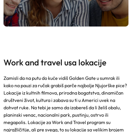
work and travel usa lokacije
Zamisli da na putu do kuće vidiš Golden Gate u sumrak ili
kako na pauzi za ručak grabiš parče najbolje Njujorške pice?
Lokacije iz kultnih filmova, prirodna bogatstva, dinamičan
društveni život, kultura i zabava su ti u Americi uvek na
dohvat ruke. Na tebi je samo da izabereš da li želiš obalu,
planinski venac, nacionalni park, pustinju, ostrvo ili
megapolis. Lokacije za Work and Travel program su
najražličitije, ali pre svega, to su lokacije sa velikim brojem