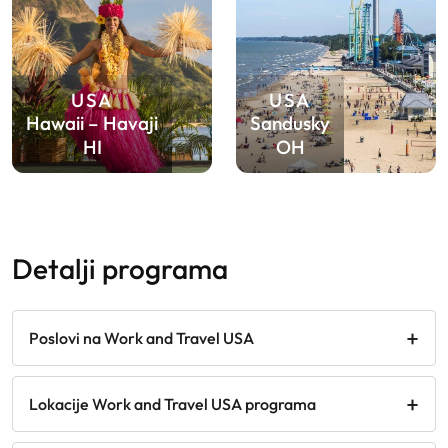
USA
USA
Hawaii – Havaji
Sandusky
HI
OH
detalji programa
Poslovi na Work and Travel USA
Lokacije Work and Travel USA programa