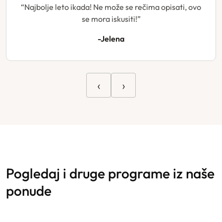
“Najbolje leto ikada! Ne može se rečima opisati, ovo
se mora iskusiti!”
-Jelena
‹
›
pogledaj i druge programe iz naše
ponude