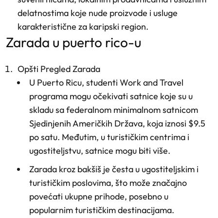
delatnostima koje nude proizvode i usluge
karakteristične za karipski region.
zarada u puerto rico-u
Opšti Pregled Zarada
U Puerto Ricu, studenti Work and Travel
programa mogu očekivati satnice koje su u
skladu sa federalnom minimalnom satnicom
Sjedinjenih Američkih Država, koja iznosi $9.5
po satu. Međutim, u turističkim centrima i
ugostiteljstvu, satnice mogu biti više.
Zarada kroz bakšiš je česta u ugostiteljskim i
turističkim poslovima, što može značajno
povećati ukupne prihode, posebno u
popularnim turističkim destinacijama.