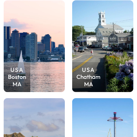
USA
USA
Boston
Chatham
MA
MA