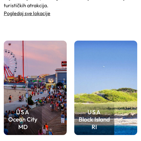
turističkih atrakcija.
Pogledaj sve lokacije
USA
USA
Ocean City
Block Island
MD
RI