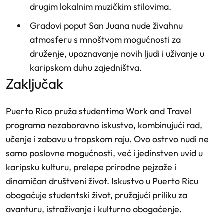
drugim lokalnim muzičkim stilovima.
Gradovi poput San Juana nude živahnu
atmosferu s mnoštvom mogućnosti za
druženje, upoznavanje novih ljudi i uživanje u
karipskom duhu zajedništva.
zaključak
Puerto Rico pruža studentima Work and Travel
programa nezaboravno iskustvo, kombinujući rad,
učenje i zabavu u tropskom raju. Ovo ostrvo nudi ne
samo poslovne mogućnosti, već i jedinstven uvid u
karipsku kulturu, prelepe prirodne pejzaže i
dinamičan društveni život. Iskustvo u Puerto Ricu
obogaćuje studentski život, pružajući priliku za
avanturu, istraživanje i kulturno obogaćenje.