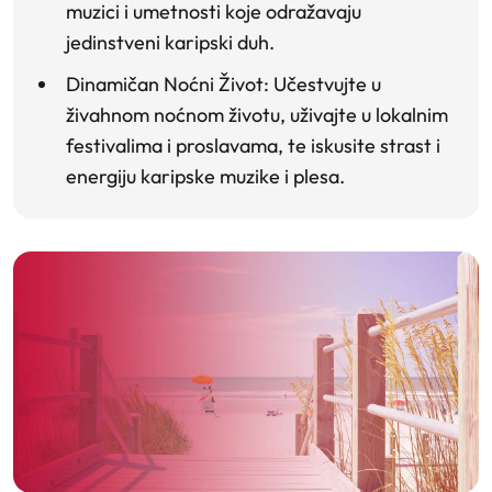
muzici i umetnosti koje odražavaju
jedinstveni karipski duh.
Dinamičan Noćni Život
: Učestvujte u
živahnom noćnom životu, uživajte u lokalnim
festivalima i proslavama, te iskusite strast i
energiju karipske muzike i plesa.