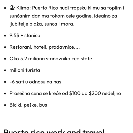
🏖️ Klima: Puerto Rico nudi tropsku klimu sa toplim i
sunčanim danima tokom cele godine, idealno za
ljubitelje plaža, sunca i mora.
9.5$ + stanica
Restorani, hoteli, prodavnice,...
Oko 3.2 miliona stanovnika ceo state
milioni turista
-6 sati u odnosu na nas
Prosečna cena se kreće od $100 do $200 nedeljno
Bicikl, peške, bus
puerto rico work and travel -