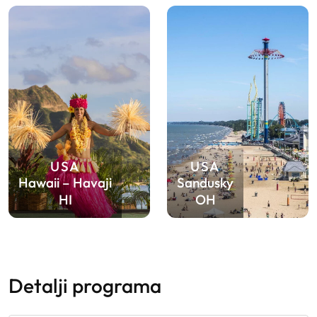
USA
USA
Hawaii – Havaji
Sandusky
HI
OH
detalji programa