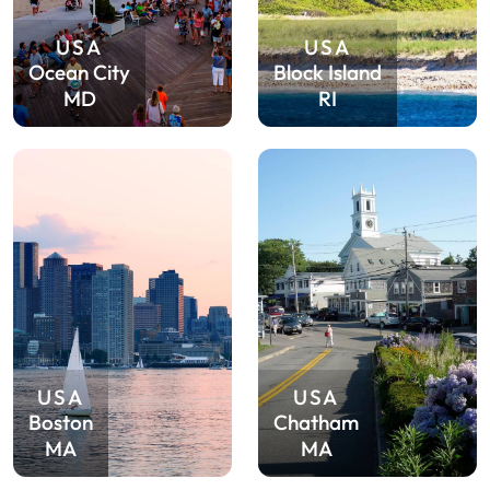
USA
USA
Ocean City
Block Island
MD
RI
USA
USA
Boston
Chatham
MA
MA