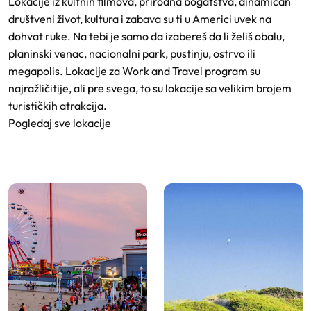
Lokacije iz kultnih filmova, prirodna bogatstva, dinamičan
društveni život, kultura i zabava su ti u Americi uvek na
dohvat ruke. Na tebi je samo da izabereš da li želiš obalu,
planinski venac, nacionalni park, pustinju, ostrvo ili
megapolis. Lokacije za Work and Travel program su
najražličitije, ali pre svega, to su lokacije sa velikim brojem
turističkih atrakcija.
Pogledaj sve lokacije