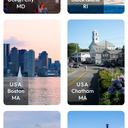
MD
RI
USA
USA
Boston
Chatham
MA
MA