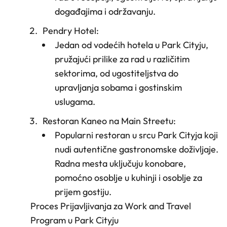
događajima i održavanju.
Pendry Hotel
:
Jedan od vodećih hotela u Park Cityju,
pružajući prilike za rad u različitim
sektorima, od ugostiteljstva do
upravljanja sobama i gostinskim
uslugama.
Restoran Kaneo na Main Streetu
:
Popularni restoran u srcu Park Cityja koji
nudi autentične gastronomske doživljaje.
Radna mesta uključuju konobare,
pomoćno osoblje u kuhinji i osoblje za
prijem gostiju.
Proces Prijavljivanja za Work and Travel
Program u Park Cityju