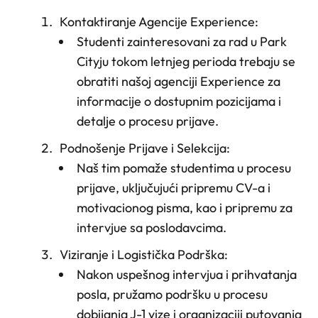
Kontaktiranje Agencije Experience
:
Studenti zainteresovani za rad u Park
Cityju tokom letnjeg perioda trebaju se
obratiti našoj agenciji Experience za
informacije o dostupnim pozicijama i
detalje o procesu prijave.
Podnošenje Prijave i Selekcija
:
Naš tim pomaže studentima u procesu
prijave, uključujući pripremu CV-a i
motivacionog pisma, kao i pripremu za
intervjue sa poslodavcima.
Viziranje i Logistička Podrška
:
Nakon uspešnog intervjua i prihvatanja
posla, pružamo podršku u procesu
dobijanja J-1 vize i organizaciji putovanja