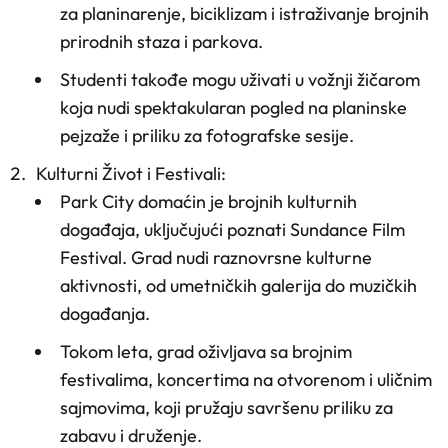
za planinarenje, biciklizam i istraživanje brojnih
prirodnih staza i parkova.
Studenti takođe mogu uživati u vožnji žičarom
koja nudi spektakularan pogled na planinske
pejzaže i priliku za fotografske sesije.
Kulturni Život i Festivali
:
Park City domaćin je brojnih kulturnih
događaja, uključujući poznati Sundance Film
Festival. Grad nudi raznovrsne kulturne
aktivnosti, od umetničkih galerija do muzičkih
događanja.
Tokom leta, grad oživljava sa brojnim
festivalima, koncertima na otvorenom i uličnim
sajmovima, koji pružaju savršenu priliku za
zabavu i druženje.