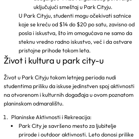
uključujući smeštaj u Park Cityju.
U Park Cityju, studenti mogu očekivati satnice
koje se kreću od $14 do $20 po satu, zavisno od
posla i iskustva, što im omogućava ne samo da
steknu vredno radno iskustvo, već i da ostvare
pristojne prihode tokom leta.
život i kultura u park city-u
Život u Park Cityju tokom letnjeg perioda nudi
studentima priliku da iskuse jedinstven spoj aktivnosti
na otvorenom i kulturnih događaja u ovom poznatom
planinskom odmaralištu.
Planinske Aktivnosti i Rekreacija
:
Park City je savršeno mesto za ljubitelje
prirode i outdoor aktivnosti. Leto donosi prilike