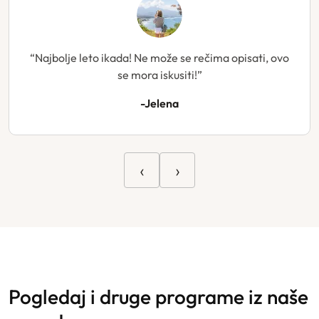
“Najbolje leto ikada! Ne može se rečima opisati, ovo
se mora iskusiti!”
-Jelena
‹
›
pogledaj i druge programe iz naše