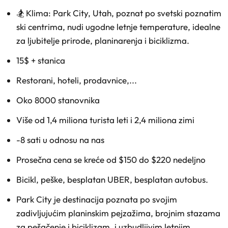
🏂 Klima: Park City, Utah, poznat po svetski poznatim
ski centrima, nudi ugodne letnje temperature, idealne
za ljubitelje prirode, planinarenja i biciklizma.
15$ + stanica
Restorani, hoteli, prodavnice,...
Oko 8000 stanovnika
Više od 1,4 miliona turista leti i 2,4 miliona zimi
-8 sati u odnosu na nas
Prosečna cena se kreće od $150 do $220 nedeljno
Bicikl, peške, besplatan UBER, besplatan autobus.
Park City je destinacija poznata po svojim
zadivljujućim planinskim pejzažima, brojnim stazama
za pešačenje i biciklizam, i uzbudljivim letnjim