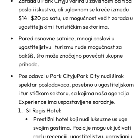
Zarada u Park Cityju varira u zavisnosti od tipa
posla i iskustva, ali uglavnom se kreće između
$14 i $20 po satu, uz mogućnost većih zarada u
ugostiteljskim i turističkim sektorima.
Pored osnovne satnice, mnogi poslovi u
ugostiteljstvu i turizmu nude mogućnost za
bakšiš, što može značajno povećati ukupne
prihode.
Poslodavci u Park Cityju
Park City nudi širok
spektar poslodavaca, posebno u ugostiteljskom
i turističkom sektoru, sa kojima naša agencija
Experience ima uspostavljene saradnje.
St Regis Hotel
:
Prestižni hotel koji nudi luksuzne usluge
svojim gostima. Pozicije mogu uključivati
rad u recepciji, ugostiteljstvu, upravljanju