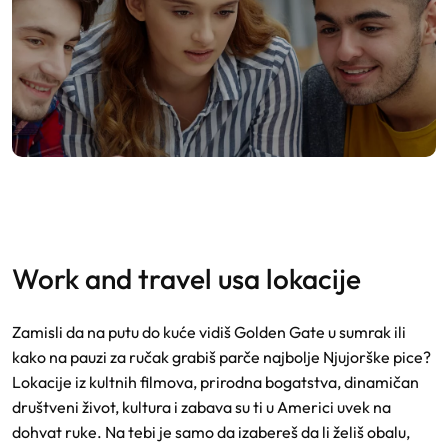
work and travel usa lokacije
Zamisli da na putu do kuće vidiš Golden Gate u sumrak ili
kako na pauzi za ručak grabiš parče najbolje Njujorške pice?
Lokacije iz kultnih filmova, prirodna bogatstva, dinamičan
društveni život, kultura i zabava su ti u Americi uvek na
dohvat ruke. Na tebi je samo da izabereš da li želiš obalu,