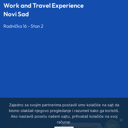
Work and Travel Experience
Novi Sad
Radnička 16 - Stan 2
Zajedno sa svojim partnerima postavili smo kolačiće na sajt da
bismo olakšali njegovo pregledanje i razumeli kako ga koristiš.
Ako nastaviš posetu našem sajtu, prihvataš kolačiće na svoj
računar.
Treba pomoć?