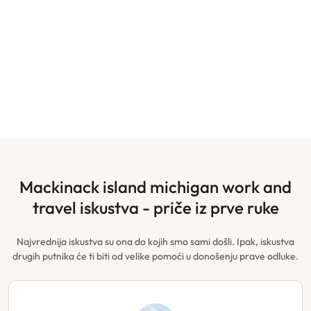
mackinack island michigan work and
travel iskustva - priče iz prve ruke
Najvrednija iskustva su ona do kojih smo sami došli. Ipak, iskustva
drugih putnika će ti biti od velike pomoći u donošenju prave odluke.