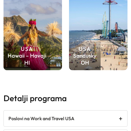
USA
USA
Hawaii – Havaji
Sandusky
HI
OH
detalji programa
Poslovi na Work and Travel USA