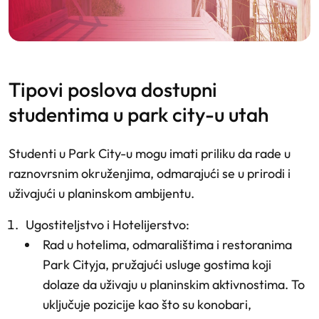
tipovi poslova dostupni
studentima u park city-u utah
Studenti u Park City-u mogu imati priliku da rade u
raznovrsnim okruženjima, odmarajući se u prirodi i
uživajući u planinskom ambijentu.
Ugostiteljstvo i Hotelijerstvo
:
Rad u hotelima, odmaralištima i restoranima
Park Cityja, pružajući usluge gostima koji
dolaze da uživaju u planinskim aktivnostima. To
uključuje pozicije kao što su konobari,