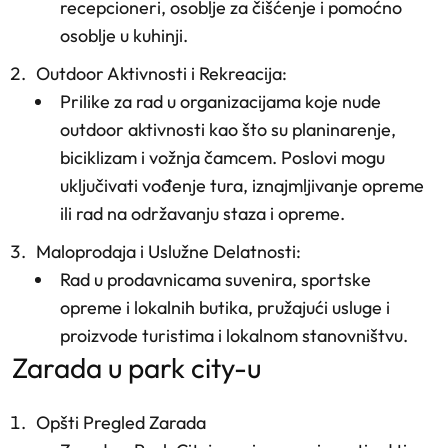
recepcioneri, osoblje za čišćenje i pomoćno
osoblje u kuhinji.
Outdoor Aktivnosti i Rekreacija
:
Prilike za rad u organizacijama koje nude
outdoor aktivnosti kao što su planinarenje,
biciklizam i vožnja čamcem. Poslovi mogu
uključivati vođenje tura, iznajmljivanje opreme
ili rad na održavanju staza i opreme.
Maloprodaja i Uslužne Delatnosti
:
Rad u prodavnicama suvenira, sportske
opreme i lokalnih butika, pružajući usluge i
proizvode turistima i lokalnom stanovništvu.
zarada u park city-u
Opšti Pregled Zarada