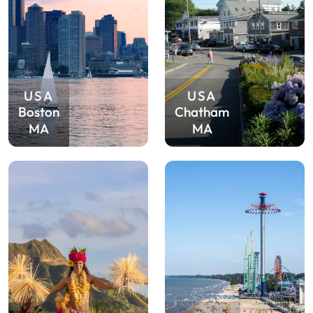
USA
USA
Boston
Chatham
MA
MA