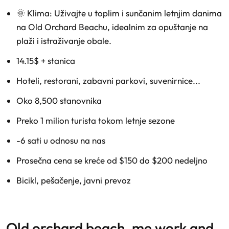
🌞 Klima: Uživajte u toplim i sunčanim letnjim danima
na Old Orchard Beachu, idealnim za opuštanje na
plaži i istraživanje obale.
14.15$ + stanica
Hoteli, restorani, zabavni parkovi, suvenirnice...
Oko 8,500 stanovnika
Preko 1 milion turista tokom letnje sezone
-6 sati u odnosu na nas
Prosečna cena se kreće od $150 do $200 nedeljno
Bicikl, pešačenje, javni prevoz
old orchard beach, me work and