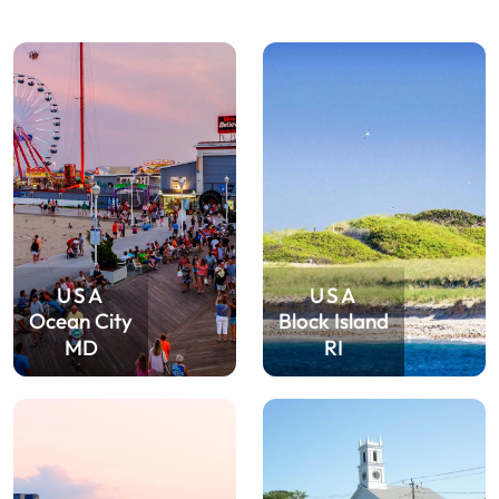
USA
USA
Ocean City
Block Island
MD
RI