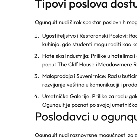
tipovi poslova dos
Ogunquit nudi širok spektar poslovnih mog
Ugostiteljstvo i Restoranski Poslovi
: Ra
kuhinja, gde studenti mogu raditi kao k
Hotelska Industrija
: Prilike u hotelima
poput The Cliff House i Meadowmere Re
Maloprodaja i Suvenirnice
: Rad u butic
razvijanje veština u komunikaciji i prodaj
Umetničke Galerije
: Prilike za rad u g
Ogunquit je poznat po svojoj umetničko
poslodavci u ogunq
Ogunquit nudi raznovrsne mogućnosti za za