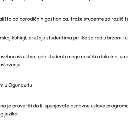
išta do porodičnih gostionica, traže studente za različite
skoj kuhinji, pružaju studentima prilike za rad u brzom i
ebno iskustvo, gde studenti mogu naučiti o lokalnoj umet
oslovanju.
am u Ogunquitu
o je proveriti da li ispunjavate osnovne uslove programa,
g jezika.