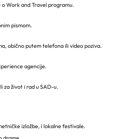
je o Work and Travel programu.
ionim pismom.
ma, obično putem telefona ili video poziva.
Experience agencije.
i za život i rad u SAD-u.
tničke izložbe, i lokalne festivale.
do drame.