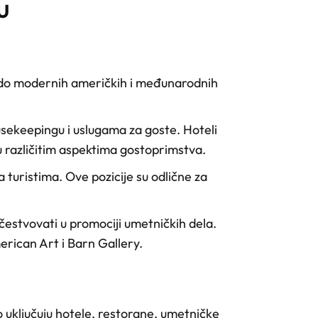
u
la do modernih američkih i međunarodnih
ousekeepingu i uslugama za goste. Hoteli
 različitim aspektima gostoprimstva.
a turistima. Ove pozicije su odlične za
učestvovati u promociji umetničkih dela.
rican Art i Barn Gallery.
 uključuju hotele, restorane, umetničke