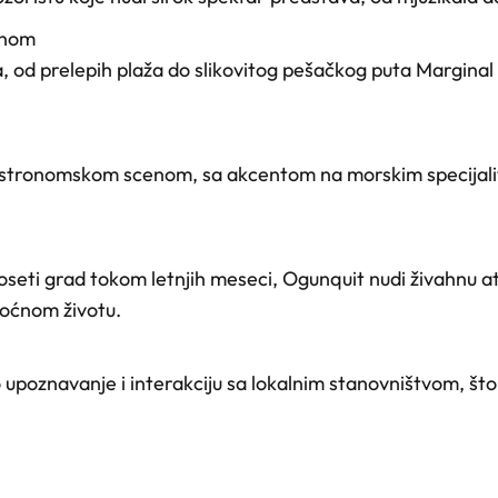
enom
od prelepih plaža do slikovitog pešačkog puta Marginal Wa
stronomskom scenom, sa akcentom na morskim specijalite
i poseti grad tokom letnjih meseci, Ogunquit nudi živahnu
 noćnom životu.
poznavanje i interakciju sa lokalnim stanovništvom, što m