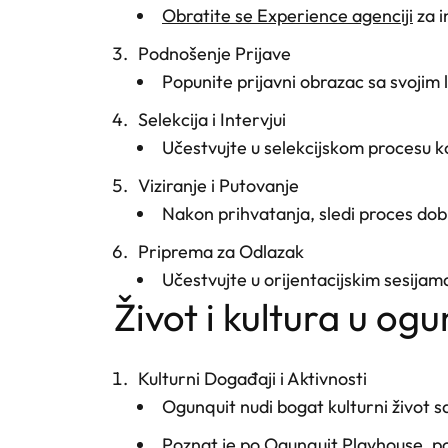
Obratite se Experience agenciji
za i
Podnošenje Prijave
Popunite prijavni obrazac sa svojim
Selekcija i Intervjui
Učestvujte u selekcijskom procesu ko
Viziranje i Putovanje
Nakon prihvatanja, sledi proces dobi
Priprema za Odlazak
Učestvujte u orijentacijskim sesijama
život i kultura u og
Kulturni Događaji i Aktivnosti
Ogunquit nudi bogat kulturni život s
Poznat je po Ogunquit Playhouse, po