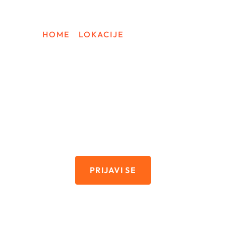
k And Travel USA
Turistička Viza Za Ameriku
Work And Travel 
HOME
/
LOKACIJE
/
OGUNQUIT
WORK AND TRAVEL
Ogunquit
PRIJAVI SE