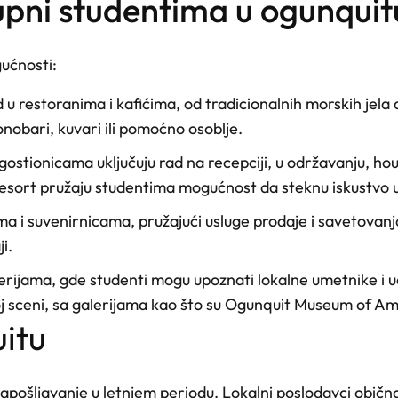
tupni studentima u ogunquit
ućnosti:
d u restoranima i kafićima, od tradicionalnih morskih je
onobari, kuvari ili pomoćno osoblje.
 i gostionicama uključuju rad na recepciji, u održavanju, h
sort pružaju studentima mogućnost da steknu iskustvo u
ima i suvenirnicama, pružajući usluge prodaje i savetovanj
i.
alerijama, gde studenti mogu upoznati lokalne umetnike i 
j sceni, sa galerijama kao što su Ogunquit Museum of Ame
uitu
pošljavanje u letnjem periodu. Lokalni poslodavci obično