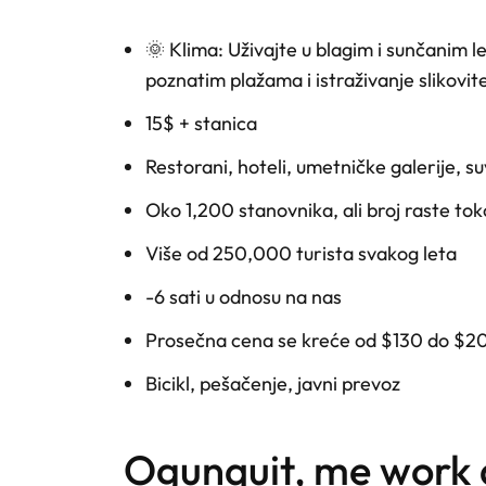
🌞 Klima: Uživajte u blagim i sunčanim 
poznatim plažama i istraživanje slikovit
15$ + stanica
Restorani, hoteli, umetničke galerije, su
Oko 1,200 stanovnika, ali broj raste tok
Više od 250,000 turista svakog leta
-6 sati u odnosu na nas
Prosečna cena se kreće od $130 do $2
Bicikl, pešačenje, javni prevoz
ogunquit, me work and travel - letnja avantura u čarobnoj "new