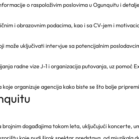
nformacije o raspoloživim poslovima u Ogunquitu i detal
 ličnim i obrazovnim podacima, kao i sa CV-jem i motivac
ji može uključivati intervjue sa potencijalnim poslodavci
janja radne vize J-1 i organizacija putovanja, uz pomoć 
 koje organizuje agencija kako biste se što bolje pripremil
unquitu
a brojnim događajima tokom leta, uključujući koncerte, ume
zorištu koje nudi širok spektar predstava, od mjuzikala 