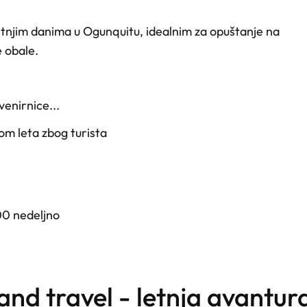
letnjim danima u Ogunquitu, idealnim za opuštanje na
e obale.
venirnice...
om leta zbog turista
00 nedeljno