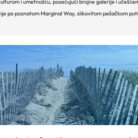
ulturom i umetnošću, posećujući brojne galerije i učešće
nje po poznatom Marginal Way, slikovitom pešačkom putu