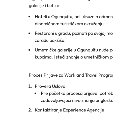
galerije i butike.
Hoteli
u Ogunquitu, od luksuznih odmaral
dinamičnom turističkom okruženju.
Restorani
u gradu, poznati po svojoj mor
zaradu bakšiša.
Umetničke galerije
u Ogunquitu nude pos
kupcima, i steći znanje o umetničkom p
Proces Prijave za Work and Travel Progr
Provera Uslova
Pre početka procesa prijave, potrebn
zadovoljavajući nivo znanja englesko
Kontaktiranje Experience Agencije