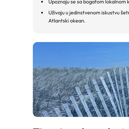
Upoznaju se sa bogatom
lokalnom k
Uživaju u jedinstvenom iskustvu
šet
Atlantski okean.