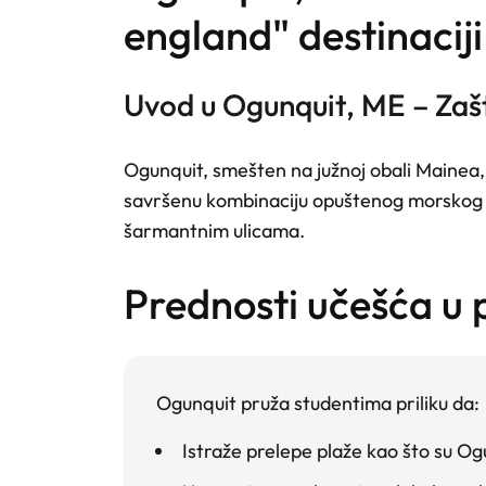
england" destinaciji
Uvod u Ogunquit, ME – Zaš
Ogunquit, smešten na južnoj obali Mainea,
savršenu kombinaciju opuštenog morskog ž
šarmantnim ulicama.
prednosti učešća u
Ogunquit pruža studentima priliku da:
Istraže prelepe plaže
kao što su Ogu