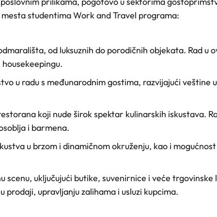
m poslovnim prilikama, pogotovo u sektorima gostoprimstv
na mesta studentima Work and Travel programa:
i odmarališta, od luksuznih do porodičnih objekata. Rad u 
 i housekeepingu.
ustvo u radu s međunarodnim gostima, razvijajući veštine u
storana koji nude širok spektar kulinarskih iskustava. 
soblja i barmena.
 iskustva u brzom i dinamičnom okruženju, kao i mogućnost
scenu, uključujući butike, suvenirnice i veće trgovinske 
u prodaji, upravljanju zalihama i usluzi kupcima.