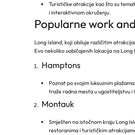
Turističke atrakcije kao što su temat
i interaktivnom okruženju.
popularne work and 
Long Island, koji obiluje različitim atrak
Evo nekoliko uobičajenih lokacija na Long
Hamptons
Poznat po svojim luksuznim plažama,
traže radna mesta u ugostiteljstvu i 
Montauk
Smješten na istočnom kraju Long Isla
restoranima i turističkim atrakcijam