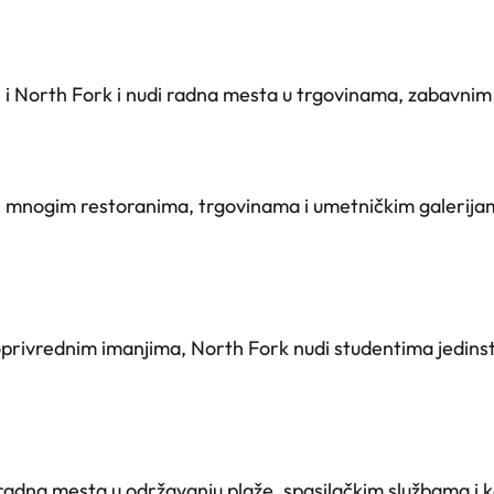
 i North Fork i nudi radna mesta u trgovinama, zabavnim
 s mnogim restoranima, trgovinama i umetničkim galerija
privrednim imanjima, North Fork nudi studentima jedinstv
radna mesta u održavanju plaže, spasilačkim službama i 