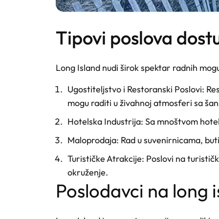
tipovi poslova dos
Long Island nudi širok spektar radnih mogu
Ugostiteljstvo i Restoranski Poslovi
: Re
mogu raditi u živahnoj atmosferi sa ša
Hotelska Industrija
: Sa mnoštvom hotela
Maloprodaja
: Rad u suvenirnicama, buti
Turističke Atrakcije
: Poslovi na turisti
okruženje.
poslodavci na long 