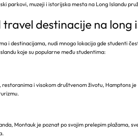
ski parkovi, muzeji i istorijska mesta na Long Islandu pru
travel destinacije na long 
cijama i destinacijama, nudi mnogo lokacija gde studenti č
 Islandu koje su popularne među studentima:
 restoranima i visokom društvenom životu, Hamptons je p
turizmu.
nda, Montauk je poznat po svojim prelepim plažama, sveti
a.