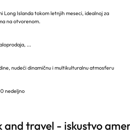
imi Long Islanda tokom letnjih meseci, idealnoj za
tima na otvorenom.
aloprodaja, ...
odine, nudeći dinamičnu i multikulturalnu atmosferu
50 nedeljno