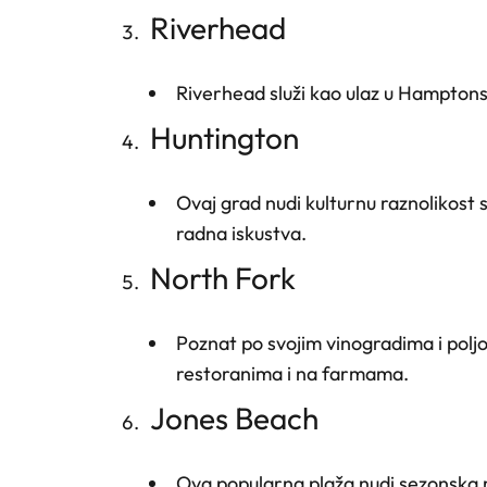
Riverhead
Riverhead služi kao ulaz u Hamptons
Huntington
Ovaj grad nudi kulturnu raznolikost
radna iskustva.
North Fork
Poznat po svojim vinogradima i poljo
restoranima i na farmama.
Jones Beach
Ova popularna plaža nudi sezonska 