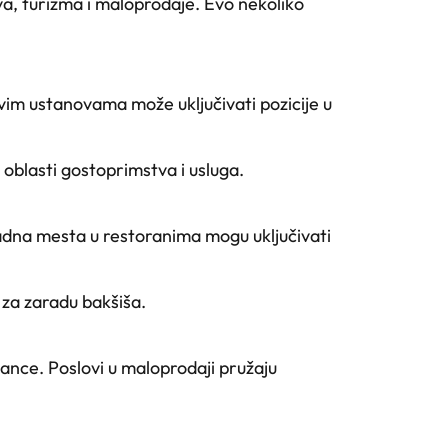
a, turizma i maloprodaje. Evo nekoliko
ovim ustanovama može uključivati pozicije u
 oblasti gostoprimstva i usluga.
Radna mesta u restoranima mogu uključivati
 za zaradu bakšiša.
lance. Poslovi u maloprodaji pružaju