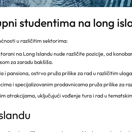
tupni studentima na long is
ćnosti u različitim sektorima:
storani na Long Islandu nude različite pozicije, od konob
nsom za zaradu bakšiša.
 i pansiona, ostrvo pruža prilike za rad u različitim ulo
cima i specijalizovanim prodavnicama pruža prilike za razv
čkim atrakcijama, uključujući vođenje tura i rad u temats
islandu