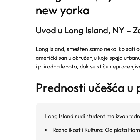
new yorka
Uvod u Long Island, NY – Z
Long Island, smešten samo nekoliko sati od
američki san u okruženju koje spaja urbanu 
i prirodna lepota, dok se stiču neprocenjiva
prednosti učešća u
Long Island nudi studentima izvanredne
Raznolikost i Kultura
: Od plaža Hamp