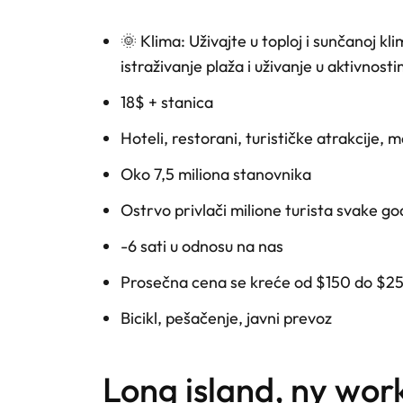
🌞 Klima: Uživajte u toploj i sunčanoj kl
istraživanje plaža i uživanje u aktivnos
18$ + stanica
Hoteli, restorani, turističke atrakcije, m
Oko 7,5 miliona stanovnika
Ostrvo privlači milione turista svake g
-6 sati u odnosu na nas
Prosečna cena se kreće od $150 do $2
Bicikl, pešačenje, javni prevoz
long island, ny work and travel - iskustvo američkog sna na obali