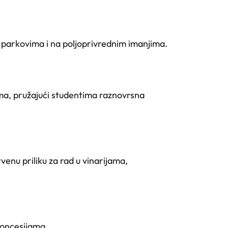
 parkovima i na poljoprivrednim imanjima.
ma, pružajući studentima raznovrsna
enu priliku za rad u vinarijama,
koncesijama.