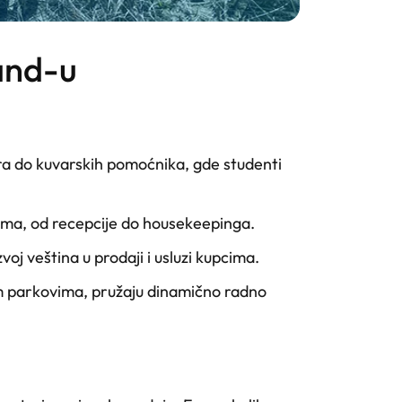
land-u
ara do kuvarskih pomoćnika, gde studenti
gama, od recepcije do housekeepinga.
oj veština u prodaji i usluzi kupcima.
kim parkovima, pružaju dinamično radno