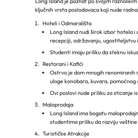
Long Island je poznat po svojim raznoliki
ključnih vrsta poslodavaca koji nude rad
Hoteli i Odmarališta
Long Island nudi širok izbor hotela 
recepciji, održavanju, ugostiteljstvu
Studenti imaju priliku da steknu isk
Restorani i Kafići
Ostrvo je dom mnogih renomiranih re
uloge konobara, kuvara, pomoćnog o
Ovi poslovi nude priliku za sticanje
Maloprodaja
Long Island ima bogatu maloprodajnu 
studentima priliku da razviju veštine 
Turističke Atrakcije