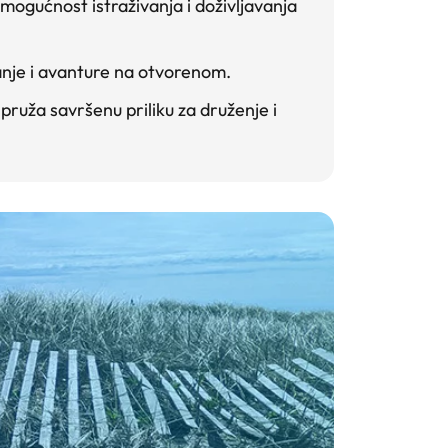
 mogućnost istraživanja i doživljavanja
tanje i avanture na otvorenom.
ruža savršenu priliku za druženje i