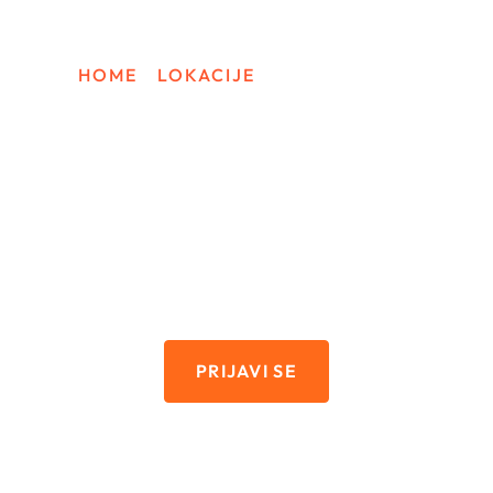
k And Travel USA
Turistička Viza Za Ameriku
Work And Travel 
HOME
/
LOKACIJE
/
LONG ISLAND
WORK AND TRAVEL
Long Island
PRIJAVI SE