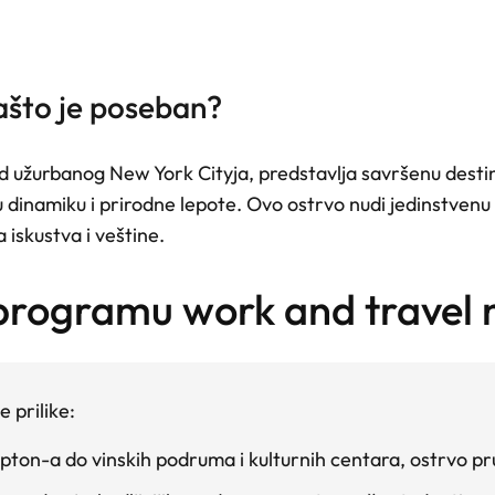
ašto je poseban?
 užurbanog New York Cityja, predstavlja savršenu destina
dinamiku i prirodne lepote. Ovo ostrvo nudi jedinstvenu pr
 iskustva i veštine.
 programu work and travel n
 prilike:
ton-a do vinskih podruma i kulturnih centara, ostrvo pru