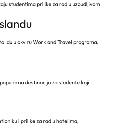
žaju studentima prilike za rad u uzbudljivom
islandu
esto idu u okviru Work and Travel programa.
opularna destinacija za studente koji
oniku i prilike za rad u hotelima,