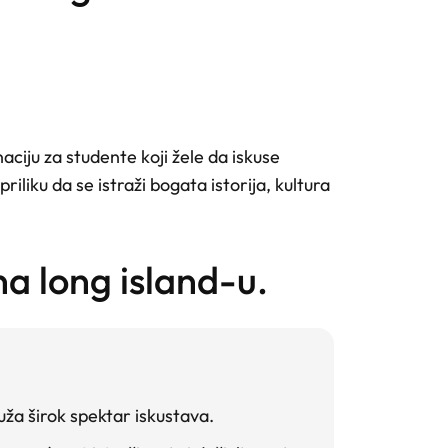
ciju za studente koji žele da iskuse
iliku da se istraži bogata istorija, kultura
a long island-u.
ža širok spektar iskustava.