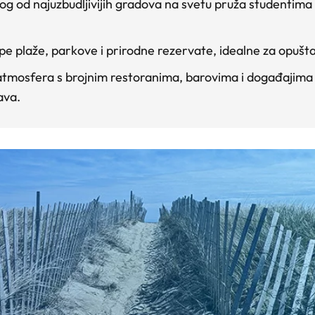
dnog od najuzbudljivijih gradova na svetu pruža studentima
epe plaže, parkove i prirodne rezervate, idealne za opuš
tmosfera s brojnim restoranima, barovima i događajima p
ava.