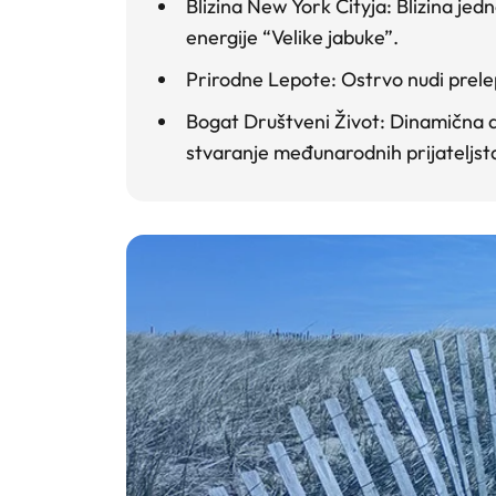
Blizina New York Cityja
: Blizina je
energije “Velike jabuke”.
Prirodne Lepote
: Ostrvo nudi prel
Bogat Društveni Život
: Dinamična a
stvaranje međunarodnih prijateljst