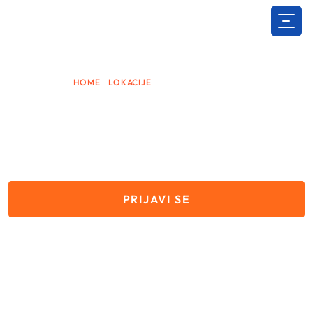
Skip
to
content
HOME
/
LOKACIJE
/
KENNEBUNKPORT
WORK AND TRAVEL
Kennebunkport
PRIJAVI SE