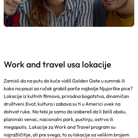
work and travel usa lokacije
Zamisli da na putu do kuće vidiš Golden Gate u sumrak ili
kako na pauzi za ručak grabiš parče najbolje Njujorške pice?
Lokacije iz kultnih filmova, prirodna bogatstva, dinamičan
društveni život, kultura i zabava su ti u Americi uvek na
dohvat ruke. Na tebi je samo da izabereš da li želiš obalu,
planinski venac, nacionalni park, pustinju, ostrvo ili
megapolis. Lokacije za Work and Travel program su
najražličitije, ali pre svega, to su lokacije sa velikim brojem