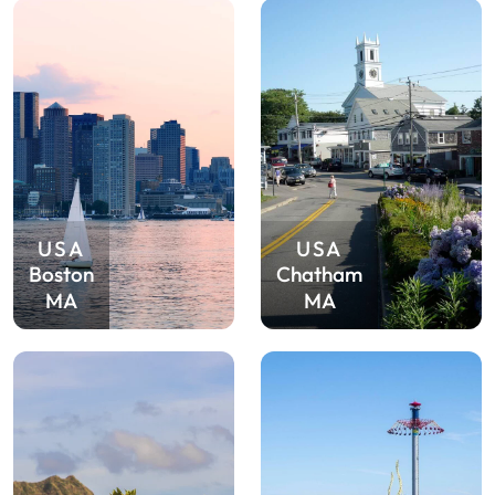
USA
USA
Boston
Chatham
MA
MA