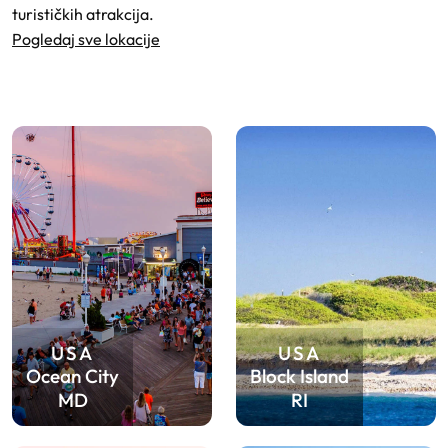
turističkih atrakcija.
Pogledaj sve lokacije
USA
USA
Ocean City
Block Island
MD
RI