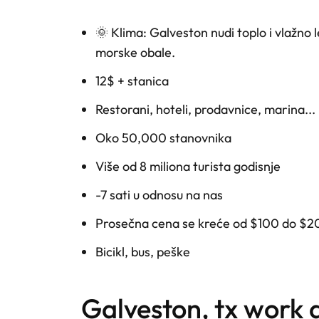
🌞 Klima: Galveston nudi toplo i vlažno 
morske obale.
12$ + stanica
Restorani, hoteli, prodavnice, marina...
Oko 50,000 stanovnika
Više od 8 miliona turista godisnje
-7 sati u odnosu na nas
Prosečna cena se kreće od $100 do $2
Bicikl, bus, peške
galveston, tx work 