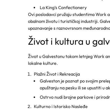
La King’s Confectionery
Ovi poslodavci pružaju studentima Work an
obalnom životu i turističkoj industriji. Gal
upoznavanje s raznovrsnom međunarodno
život i kultura u ga
Život u Galvestonu tokom letnjeg Work and
lokalne kulture.
Plažni Život i Rekreacija
Galveston je poznat po svojim prelep
opuštanju na pesku ili se upustiti u 
Ostrvo nudi brojne parkove i prirodne
Kulturno i Istorisko Nasleđe