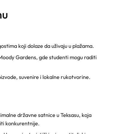
nu
 gostima koji dolaze da uživaju u plažama.
li Moody Gardens, gde studenti mogu raditi
izvode, suvenire i lokalne rukotvorine.
imalne državne satnice u Teksasu, koja
iti konkurentnije.