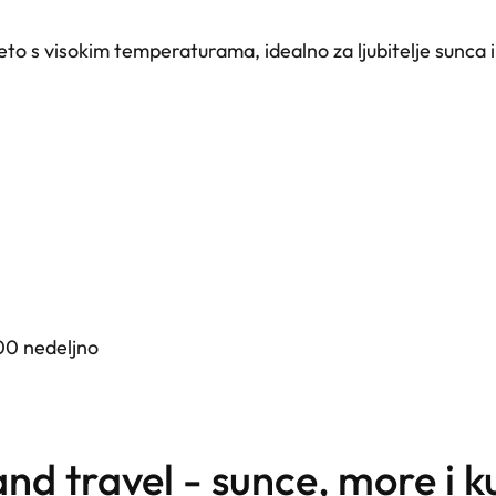
leto s visokim temperaturama, idealno za ljubitelje sunca i
00 nedeljno
and travel - sunce, more i k