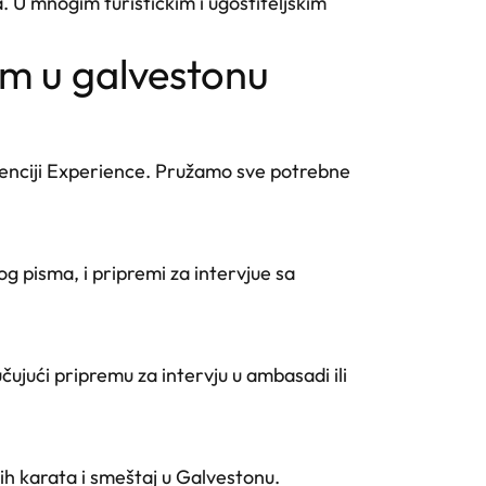
a. U mnogim turističkim i ugostiteljskim
ram u galvestonu
genciji Experience. Pružamo sve potrebne
 pisma, i pripremi za intervjue sa
ujući pripremu za intervju u ambasadi ili
ih karata i smeštaj u Galvestonu.