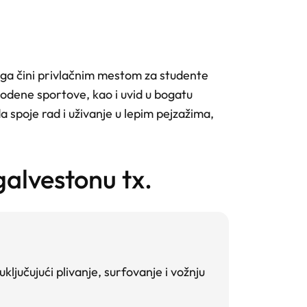
 ga čini privlačnim mestom za studente
odene sportove, kao i uvid u bogatu
a spoje rad i uživanje u lepim pejzažima,
galvestonu tx.
ključujući plivanje, surfovanje i vožnju