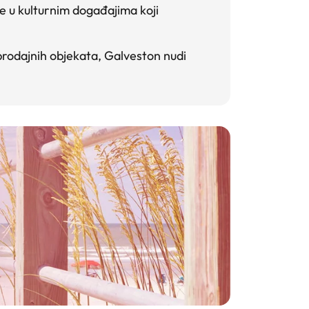
te u kulturnim događajima koji
loprodajnih objekata, Galveston nudi