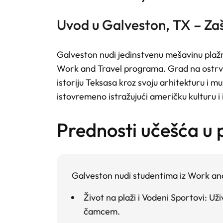
Uvod u Galveston, TX – Za
Galveston nudi jedinstvenu mešavinu plažn
Work and Travel programa. Grad na ostrvu
istoriju Teksasa kroz svoju arhitekturu i m
istovremeno istražujući američku kulturu i i
prednosti učešća u
Galveston nudi studentima iz Work an
Život na plaži i Vodeni Sportovi
: Už
čamcem.