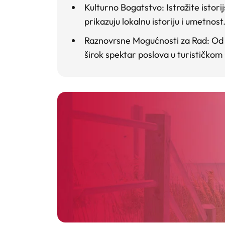
Kulturno Bogatstvo
: Istražite isto
prikazuju lokalnu istoriju i umetnost
Raznovrsne Mogućnosti za Rad
: Od
širok spektar poslova u turističkom