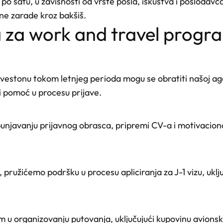
e po satu, u zavisnosti od vrste posla, iskustva i poslodavc
ne zarade kroz bakšiš.
nja za work and travel prog
lvestonu tokom letnjeg perioda mogu se obratiti našoj a
i pomoć u procesu prijave.
njavanju prijavnog obrasca, pripremi CV-a i motivacionog
ružićemo podršku u procesu apliciranja za J-1 vizu, uključ
 u organizovanju putovanja, uključujući kupovinu avionsk