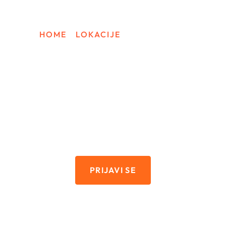
k And Travel USA
Turistička Viza Za Ameriku
Work And Travel 
HOME
/
LOKACIJE
/
GALVESTON
WORK AND TRAVEL
Galveston
PRIJAVI SE