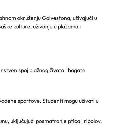
vahnom okruženju Galvestona, uživajući u
ksaške kulture, uživanje u plažama i
nstven spoj plažnog života i bogate
 vodene sportove. Studenti mogu uživati u
nu, uključujući posmatranje ptica i ribolov.