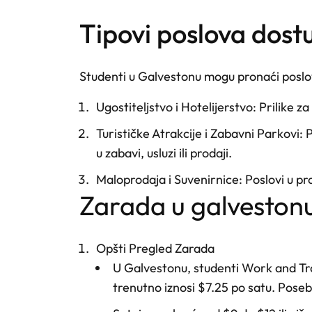
tipovi poslova dos
Studenti u Galvestonu mogu pronaći poslov
Ugostiteljstvo i Hotelijerstvo
: Prilike z
Turističke Atrakcije i Zabavni Parkovi
: 
u zabavi, usluzi ili prodaji.
Maloprodaja i Suvenirnice
: Poslovi u p
zarada u galveston
Opšti Pregled Zarada
U Galvestonu, studenti Work and Tra
trenutno iznosi $7.25 po satu. Poseb