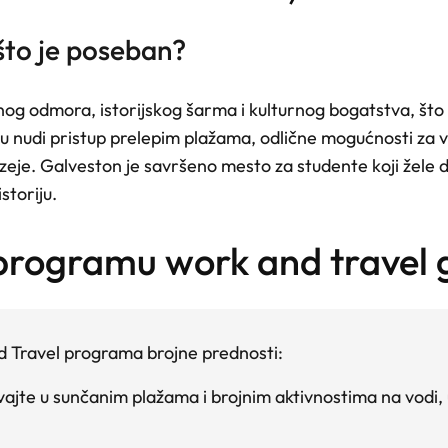
što je poseban?
og odmora, istorijskog šarma i kulturnog bogatstva, što
 nudi pristup prelepim plažama, odlične mogućnosti za v
uzeje. Galveston je savršeno mesto za studente koji žele d
storiju.
 programu work and travel 
d Travel programa brojne prednosti:
ivajte u sunčanim plažama i brojnim aktivnostima na vodi, u