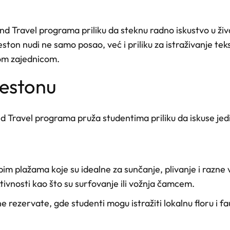
d Travel programa priliku da steknu radno iskustvo u ži
veston nudi ne samo posao, već i priliku za istraživanje te
m zajednicom.
lvestonu
 Travel programa pruža studentima priliku da iskuse jedi
im plažama koje su idealne za sunčanje, plivanje i razne
aktivnosti kao što su surfovanje ili vožnja čamcem.
 rezervate, gde studenti mogu istražiti lokalnu floru i fau