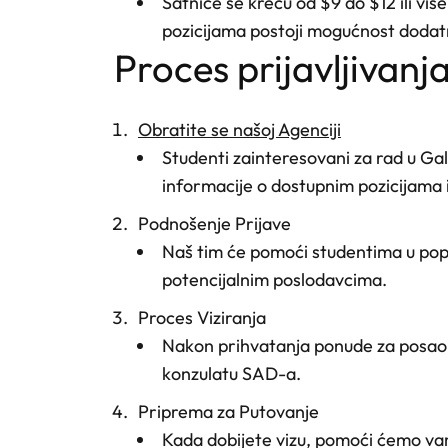
Satnice se kreću od $9 do $12 ili viš
pozicijama postoji mogućnost dodat
proces prijavljiva
Obratite se našoj Agenciji
Studenti zainteresovani za rad u Ga
informacije o dostupnim pozicijama 
Podnošenje Prijave
Naš tim će pomoći studentima u popu
potencijalnim poslodavcima.
Proces Viziranja
Nakon prihvatanja ponude za posao, p
konzulatu SAD-a.
Priprema za Putovanje
Kada dobijete vizu, pomoći ćemo vam