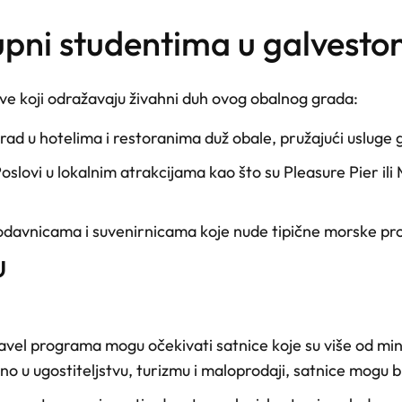
tupni studentima u galvesto
e koji odražavaju živahni duh ovog obalnog grada:
a rad u hotelima i restoranima duž obale, pružajući usluge
Poslovi u lokalnim atrakcijama kao što su Pleasure Pier i
rodavnicama i suvenirnicama koje nude tipične morske pro
u
vel programa mogu očekivati satnice koje su više od min
no u ugostiteljstvu, turizmu i maloprodaji, satnice mogu b