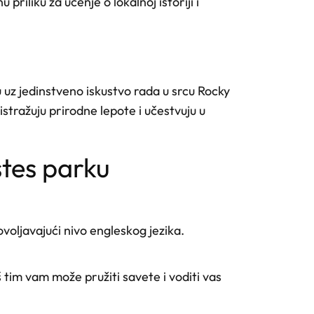
riliku za učenje o lokalnoj istoriji i
uz jedinstveno iskustvo rada u srcu Rocky
stražuju prirodne lepote i učestvuju u
stes parku
voljavajući nivo engleskog jezika.
tim vam može pružiti savete i voditi vas