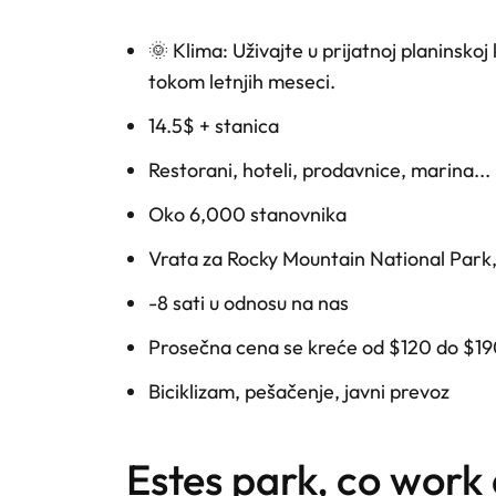
🌞 Klima: Uživajte u prijatnoj planinskoj 
tokom letnjih meseci.
14.5$ + stanica
Restorani, hoteli, prodavnice, marina...
Oko 6,000 stanovnika
Vrata za Rocky Mountain National Park,
-8 sati u odnosu na nas
Prosečna cena se kreće od $120 do $19
Biciklizam, pešačenje, javni prevoz
estes park, co wor