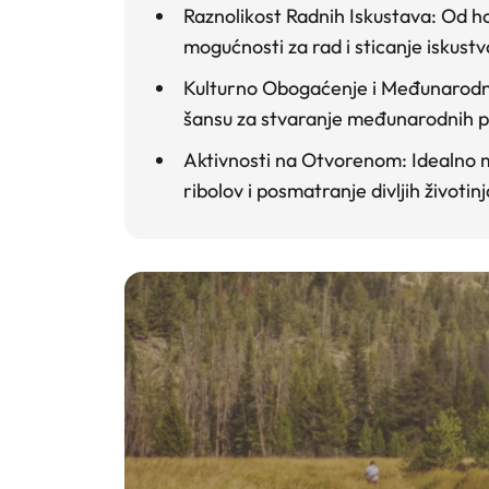
Raznolikost Radnih Iskustava
: Od h
mogućnosti za rad i sticanje iskustv
Kulturno Obogaćenje i Međunarodn
šansu za stvaranje međunarodnih pr
Aktivnosti na Otvorenom
: Idealno 
ribolov i posmatranje divljih životinj