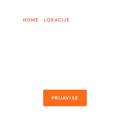
k And Travel USA
Turistička Viza Za Ameriku
Work And Travel 
HOME
/
LOKACIJE
/
ESTES PARK
WORK AND TRAVEL
Estes Park
PRIJAVI SE