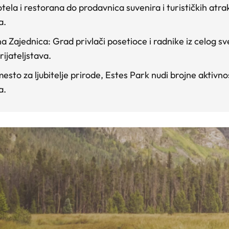
otela i restorana do prodavnica suvenira i turističkih atrak
a.
a Zajednica
: Grad privlači posetioce i radnike iz celog s
ijateljstava.
mesto za ljubitelje prirode, Estes Park nudi brojne aktivnos
a.