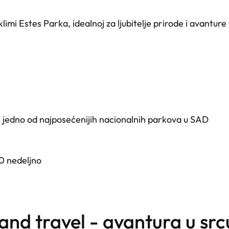
klimi Estes Parka, idealnoj za ljubitelje prirode i avanture
 jedno od najposećenijih nacionalnih parkova u SAD
0 nedeljno
k and travel - avantura u s