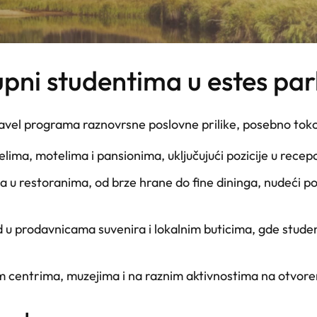
tupni studentima u estes pa
vel programa raznovrsne poslovne prilike, posebno toko
elima, motelima i pansionima, uključujući pozicije u recep
 u restoranima, od brze hrane do fine dininga, nudeći poz
d u prodavnicama suvenira i lokalnim buticima, gde studenti
kim centrima, muzejima i na raznim aktivnostima na otvoren
.