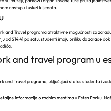
o su muzeji, parkovi i organizovane ture pruža jedinstvenu p
vnom nastupu i usluzi klijenata.
u
rk and Travel programa atraktivne mogućnosti za zaradu 
 od $14.41 po satu, studenti imaju priliku da zarade dok i
adića.
work and travel program u e
k and Travel programa, uključujući status studenta i zado
detaljne informacije o radnim mestima u Estes Parku. Naš 