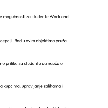
čite mogućnosti za studente Work and
ecepciji. Rad u ovim objektima pruža
ične prilike za studente da nauče o
 sa kupcima, upravljanje zalihama i