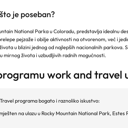
što je poseban?
ain National Parka u Coloradu, predstavlja idealnu destin
prelepe pejzaže i obilje aktivnosti na otvorenom, već i je
ivota u blizini jednog od najlepših nacionalnih parkova.
u mirnog života i uzbudljivih radnih mogućnosti.
 programu work and travel u
ravel programa bogato i raznoliko iskustvo:
Smješten na ulazu u Rocky Mountain National Park, Estes P