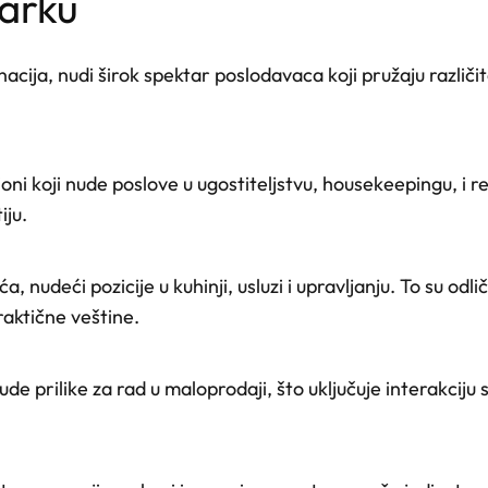
parku
nacija, nudi širok spektar poslodavaca koji pružaju razli
ni koji nude poslove u ugostiteljstvu, housekeepingu, i r
iju.
, nudeći pozicije u kuhinji, usluzi i upravljanju. To su odl
raktične veštine.
nude prilike za rad u maloprodaji, što uključuje interakciju