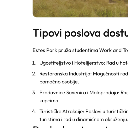
tipovi poslova dos
Estes Park pruža studentima Work and Tra
Ugostiteljstvo i Hotelijerstvo
: Rad u hot
Restoranska Industrija
: Mogućnosti rada
pomoćno osoblje.
Prodavnice Suvenira i Maloprodaja
: Ra
kupcima.
Turističke Atrakcije
: Poslovi u turistič
turistima i rad u dinamičnom okruženju