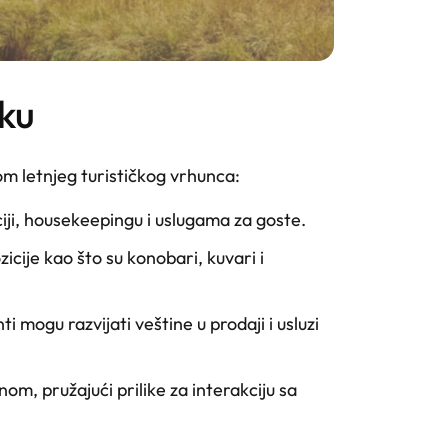
rku
m letnjeg turističkog vrhunca:
ciji, housekeepingu i uslugama za goste.
icije kao što su konobari, kuvari i
 mogu razvijati veštine u prodaji i usluzi
om, pružajući prilike za interakciju sa