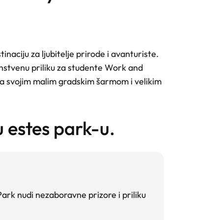
aciju za ljubitelje prirode i avanturiste.
dinstvenu priliku za studente Work and
 Sa svojim malim gradskim šarmom i velikim
 estes park-u.
ark nudi nezaboravne prizore i priliku