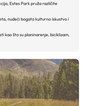
cija, Estes Park pruža različite
veta, nudeći bogato kulturno iskustvo i
ti kao što su planinarenje, biciklizam,