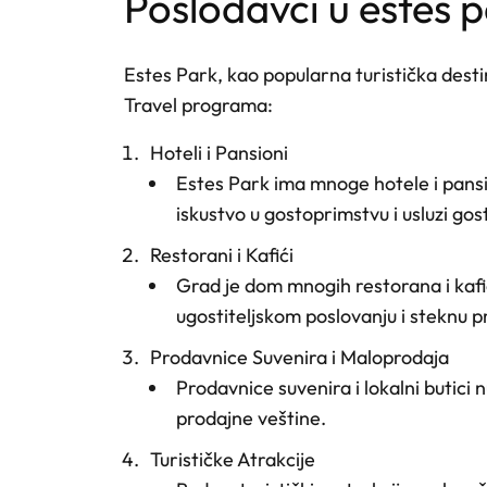
poslodavci u estes 
Estes Park, kao popularna turistička desti
Travel programa:
Hoteli i Pansioni
Estes Park ima mnoge hotele i pansio
iskustvo u gostoprimstvu i usluzi gost
Restorani i Kafići
Grad je dom mnogih restorana i kafića
ugostiteljskom poslovanju i steknu p
Prodavnice Suvenira i Maloprodaja
Prodavnice suvenira i lokalni butici 
prodajne veštine.
Turističke Atrakcije