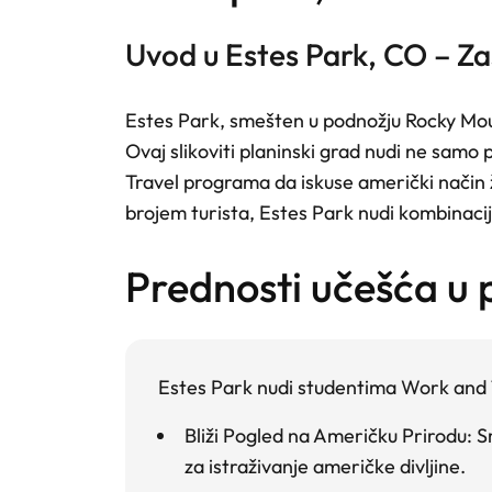
Uvod u Estes Park, CO – Za
Estes Park, smešten u podnožju Rocky Mount
Ovaj slikoviti planinski grad nudi ne samo 
Travel programa da iskuse američki način ž
brojem turista, Estes Park nudi kombinacij
prednosti učešća u
Estes Park nudi studentima Work and T
Bliži Pogled na Američku Prirodu
: 
za istraživanje američke divljine.