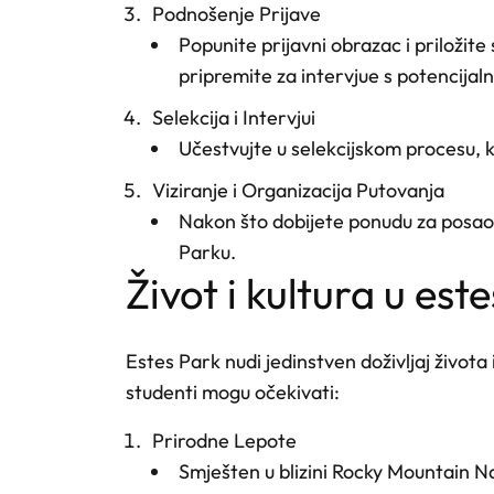
Podnošenje Prijave
Popunite prijavni obrazac i priložit
pripremite za intervjue s potencija
Selekcija i Intervjui
Učestvujte u selekcijskom procesu, ko
Viziranje i Organizacija Putovanja
Nakon što dobijete ponudu za posao i
Parku.
život i kultura u est
Estes Park nudi jedinstven doživljaj života
studenti mogu očekivati:
Prirodne Lepote
Smješten u blizini Rocky Mountain N