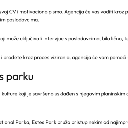
e svoj CV i motivaciono pismo. Agencija će vas voditi kroz
lnim poslodavcima.
ji može uključivati intervjue s poslodavcima, bilo lično, 
 prođete kroz proces viziranja, agencija će vam pomoći u
es parku
 i kulture koji je savršeno usklađen s njegovim planinski
ational Parka, Estes Park pruža pristup nekim od najimpre