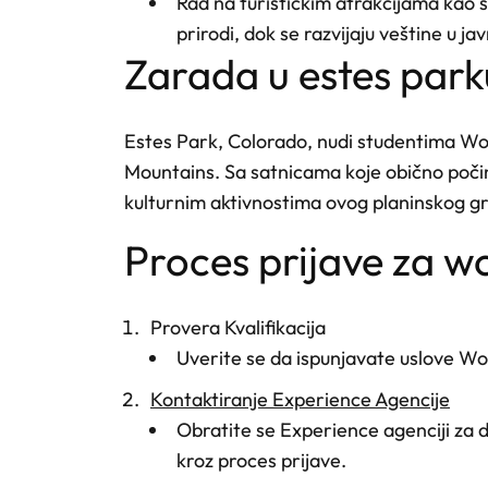
Rad na turističkim atrakcijama kao št
prirodi, dok se razvijaju veštine u ja
zarada u estes park
Estes Park, Colorado, nudi studentima Wo
Mountains. Sa satnicama koje obično počinju
kulturnim aktivnostima ovog planinskog gr
proces prijave za 
Provera Kvalifikacija
Uverite se da ispunjavate uslove Wor
Kontaktiranje Experience Agencije
Obratite se Experience agenciji za 
kroz proces prijave.