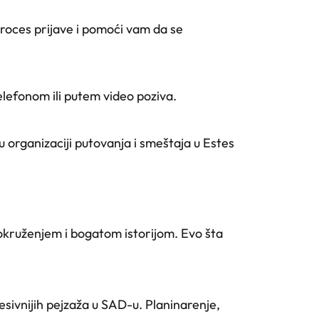
 proces prijave i pomoći vam da se
telefonom ili putem video poziva.
 organizaciji putovanja i smeštaja u Estes
m okruženjem i bogatom istorijom. Evo šta
sivnijih pejzaža u SAD-u. Planinarenje,