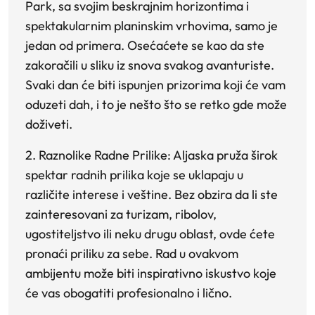
Park, sa svojim beskrajnim horizontima i
spektakularnim planinskim vrhovima, samo je
jedan od primera. Osećaćete se kao da ste
zakoračili u sliku iz snova svakog avanturiste.
Svaki dan će biti ispunjen prizorima koji će vam
oduzeti dah, i to je nešto što se retko gde može
doživeti.
2. Raznolike Radne Prilike:
Aljaska pruža širok
spektar radnih prilika koje se uklapaju u
različite interese i veštine. Bez obzira da li ste
zainteresovani za turizam, ribolov,
ugostiteljstvo ili neku drugu oblast, ovde ćete
pronaći priliku za sebe. Rad u ovakvom
ambijentu može biti inspirativno iskustvo koje
će vas obogatiti profesionalno i lično.