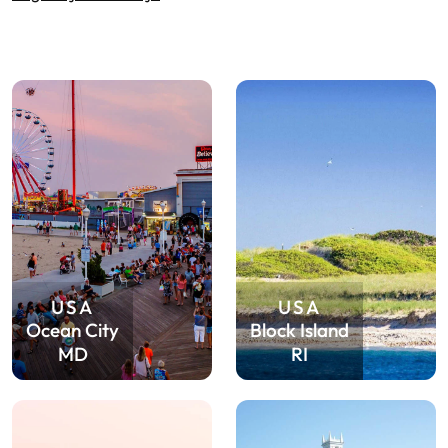
USA
USA
Ocean City
Block Island
MD
RI