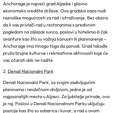
Anchorage je najveći grad Aljaske i glavno
ekonomsko središte države. Ova gradska oaza nudi
raznolike mogućnosti za rad i istraživanje. Bez obzira
da li vas privlači rad u restoranima s predivnim
pogledom na zalazak sunca, poslovi u hotelima ili čak
avanture kao što su vožnja kanuom ili planinarenje –
Anchorage ima mnogo toga da ponudi. Grad takođe
pruža brojne kulturne i rekreativne aktivnosti koje će
vas očarati dok ne radite.
2.
Denali Nacionalni Park
Denali Nacionalni Park, sa svojim zadivljujućim
planinama i neobičnom divljinom, jedno je od
najpoznatijih mesta u Aljasci. Za ljubitelje prirode, ovo
je raj. Poslovi u Denali Nacionalnom Parku uključuju
pozicije kao što su sobarica i kuvar, a rad u ovom