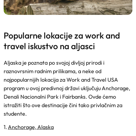
popularne lokacije za work and
travel iskustvo na aljasci
Aljaska je poznata po svojoj divljoj prirodi i
raznovrsnim radnim prilikama, a neke od
najpopularnijih lokacija za Work and Travel USA
program u ovoj predivnoj državi uključuju Anchorage,
Denali Nacionalni Park i Fairbanks. Ovde ćemo
istražiti što ove destinacije čini tako privlačnim za
studente.
1.
Anchorage, Alaska