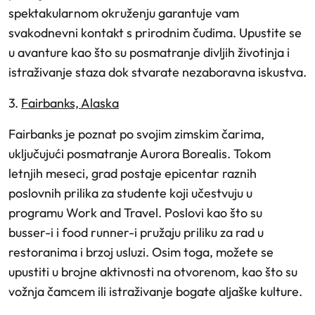
spektakularnom okruženju garantuje vam
svakodnevni kontakt s prirodnim čudima. Upustite se
u avanture kao što su posmatranje divljih životinja i
istraživanje staza dok stvarate nezaboravna iskustva.
3.
Fairbanks, Alaska
Fairbanks je poznat po svojim zimskim čarima,
uključujući posmatranje Aurora Borealis. Tokom
letnjih meseci, grad postaje epicentar raznih
poslovnih prilika za studente koji učestvuju u
programu Work and Travel. Poslovi kao što su
busser-i i food runner-i pružaju priliku za rad u
restoranima i brzoj usluzi. Osim toga, možete se
upustiti u brojne aktivnosti na otvorenom, kao što su
vožnja čamcem ili istraživanje bogate aljaške kulture.