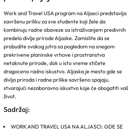
Work and Travel USA program na Aljasci predstavlja
savršenu priliku za sve studente koji žele da
kombinuju radne obaveze sa istraživanjem predivnih
predela divlje prirode Aljaske. Zamislite da se
probudite svakog jutra sa pogledom na snegom
prekrivene planinske vrhove i prostranstva
netaknute prirode, dok u isto vreme stičete
dragoceno radno iskustvo. Aljaska je mesto gde se
divlja priroda i radne prilike savršeno spajaju,
stvarajući nezaboravno iskustvo koje će obogatiti vaš
život.
Sadržaj:
WORK AND TRAVEL USA NA ALJASCI: GDE SE