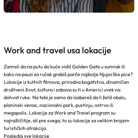
work and travel usa lokacije
Zamisli da na putu do kuće vidiš Golden Gate u sumrak ili
kako na pauzi za ručak grabiš parče najbolje Njujorške pice?
Lokacije iz kultnih filmova, prirodna bogatstva, dinamičan
društveni život, kultura i zabava su ti u Americi uvek na
dohvat ruke. Na tebi je samo da izabereš da li želiš obalu,
planinski venac, nacionalni park, pustinju, ostrvo ili
megapolis. Lokacije za Work and Travel program su
najražličitije, ali pre svega, to su lokacije sa velikim brojem
turističkih atrakcija.
Pogledaj sve lokacije