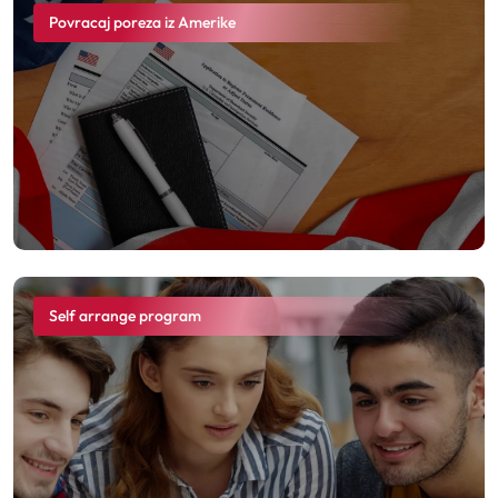
Povracaj poreza iz Amerike
Self arrange program