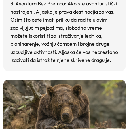
3. Avantura Bez Premca:
Ako ste avanturistički
nastrojeni, Aljaska je prava destinacija za vas.
Osim što ćete imati priliku da radite u ovim
zadivljujućim pejzažima, slobodno vreme
možete iskoristiti za istraživanje lednika,
planinarenje, vožnju čamcem i brojne druge
uzbudljive aktivnosti. Aljaska će vas neprestano
izazivati da istražite njene skrivene dragulje.