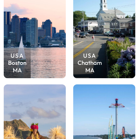
USA
USA
Boston
Chatham
MA
MA