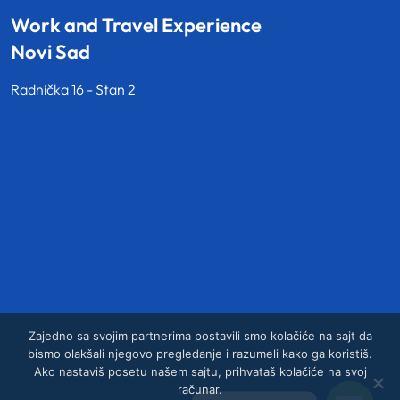
Work and Travel Experience
Novi Sad
Radnička 16 - Stan 2
Zajedno sa svojim partnerima postavili smo kolačiće na sajt da
bismo olakšali njegovo pregledanje i razumeli kako ga koristiš.
Ako nastaviš posetu našem sajtu, prihvataš kolačiće na svoj
računar.