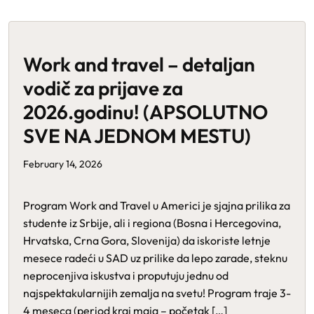
Work and travel – detaljan
vodič za prijave za
2026.godinu! (APSOLUTNO
SVE NA JEDNOM MESTU)
February 14, 2026
Program Work and Travel u Americi je sjajna prilika za
studente iz Srbije, ali i regiona (Bosna i Hercegovina,
Hrvatska, Crna Gora, Slovenija) da iskoriste letnje
mesece radeći u SAD uz prilike da lepo zarade, steknu
neprocenjiva iskustva i proputuju jednu od
najspektakularnijih zemalja na svetu! Program traje 3-
4 meseca (period kraj maja – početak […]