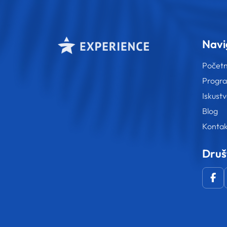
Navi
Počet
Progr
Iskust
Blog
Kontak
Druš