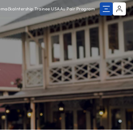
Nemačka
Intership Trainee USA
Au Pair Program
j