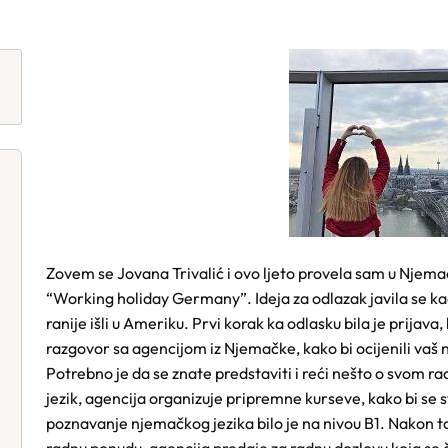
Zovem se Jovana Trivalić i ovo ljeto provela sam u Njem
“Working holiday Germany”. Ideja za odlazak javila se kad
ranije išli u Ameriku. Prvi korak ka odlasku bila je prijava,
razgovor sa agencijom iz Njemačke, kako bi ocijenili vaš n
Potrebno je da se znate predstaviti i reći nešto o svom r
jezik, agencija organizuje pripremne kurseve, kako bi se s
poznavanje njemačkog jezika bilo je na nivou B1. Nakon t