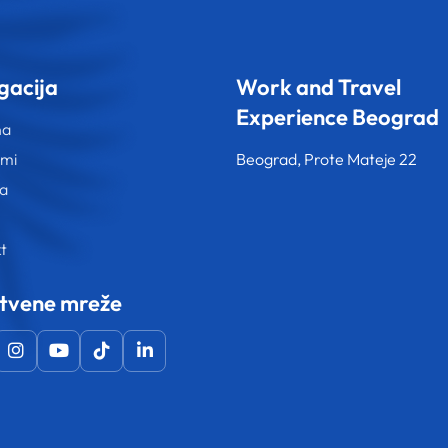
gacija
Work and Travel
Experience Beograd
na
ami
Beograd, Prote Mateje 22
va
t
tvene mreže