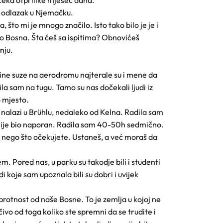
čeka otprilike mjesec dana.
am odlazak u Njemačku.
što mi je mnogo značilo. Isto tako bilo je je i
to Bosna. Šta ćeš sa ispitima? Obnovićeš
nju.
ine suze na aerodromu najterale su i mene da
a sam na tugu. Tamo su nas dočekali ljudi iz
o mjesto.
e nalazi u Brühlu, nedaleko od Kelna. Radila sam
 nije bio naporan. Radila sam 40-50h sedmično.
e nego što očekujete. Ustaneš, a već moraš da
. Pored nas, u parku su takodje bili i studenti
di koje sam upoznala bili su dobri i uvijek
rotnost od naše Bosne. To je zemlja u kojoj ne
ivo od toga koliko ste spremni da se trudite i