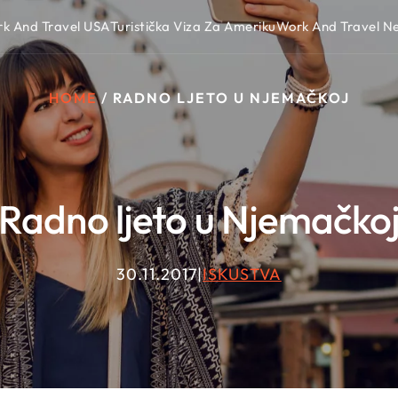
k And Travel USA
Turistička Viza Za Ameriku
Work And Travel 
HOME
/
RADNO LJETO U NJEMAČKOJ
Radno ljeto u Njemačko
30.11.2017
|
ISKUSTVA