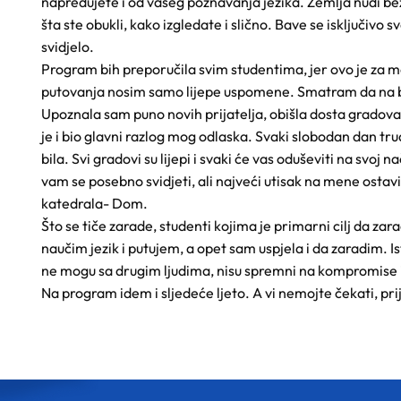
napredujete i od vašeg poznavanja jezika. Zemlja nudi bez
šta ste obukli, kako izgledate i slično. Bave se isključivo 
svidjelo.
Program bih preporučila svim studentima, jer ovo je za 
putovanja nosim samo lijepe uspomene. Smatram da na bolj
Upoznala sam puno novih prijatelja, obišla dosta gradova, 
je i bio glavni razlog mog odlaska. Svaki slobodan dan tr
bila. Svi gradovi su lijepi i svaki će vas oduševiti na svoj
vam se posebno svidjeti, ali najveći utisak na mene ostav
katedrala- Dom.
Što se tiče zarade, studenti kojima je primarni cilj da zarade
naučim jezik i putujem, a opet sam uspjela i da zaradim. I
ne mogu sa drugim ljudima, nisu spremni na kompromise i n
Na program idem i sljedeće ljeto. A vi nemojte čekati, prij