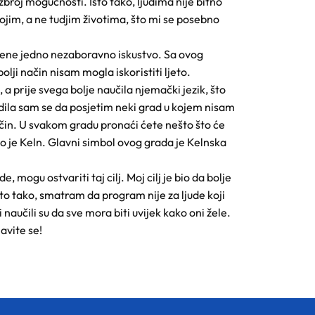
broj mogućnosti. Isto tako, ljudima nije bitno
svojim, a ne tudjim životima, što mi se posebno
mene jedno nezaboravno iskustvo. Sa ovog
i način nisam mogla iskoristiti ljeto.
a prije svega bolje naučila njemački jezik, što
udila sam se da posjetim neki grad u kojem nisam
 način. U svakom gradu pronaći ćete nešto što će
io je Keln. Glavni simbol ovog grada je Kelnska
, mogu ostvariti taj cilj. Moj cilj je bio da bolje
sto tako, smatram da program nije za ljude koji
aučili su da sve mora biti uvijek kako oni žele.
avite se!