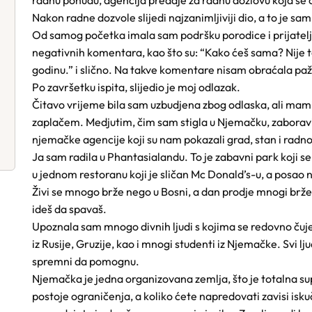
radnu ponudu, agencija predaje za radnu dozlovu koja se 
Nakon radne dozvole slijedi najzanimljiviji dio, a to je s
Od samog početka imala sam podršku porodice i prijatelja, 
negativnih komentara, kao što su: “Kako ćeš sama? Nije 
godinu.” i slično. Na takve komentare nisam obraćala paž
Po završetku ispita, slijedio je moj odlazak.
Čitavo vrijeme bila sam uzbudjena zbog odlaska, ali mam
zaplačem. Medjutim, čim sam stigla u Njemačku, zaboravil
njemačke agencije koji su nam pokazali grad, stan i radn
Ja sam radila u Phantasialandu. To je zabavni park koji s
u jednom restoranu koji je sličan Mc Donald’s-u, a posao
Živi se mnogo brže nego u Bosni, a dan prodje mnogi brž
ideš da spavaš.
Upoznala sam mnogo divnih ljudi s kojima se redovno čujem
iz Rusije, Gruzije, kao i mnogi studenti iz Njemačke. Svi lju
spremni da pomognu.
Njemačka je jedna organizovana zemlja, što je totalna sup
postoje ograničenja, a koliko ćete napredovati zavisi iskuč